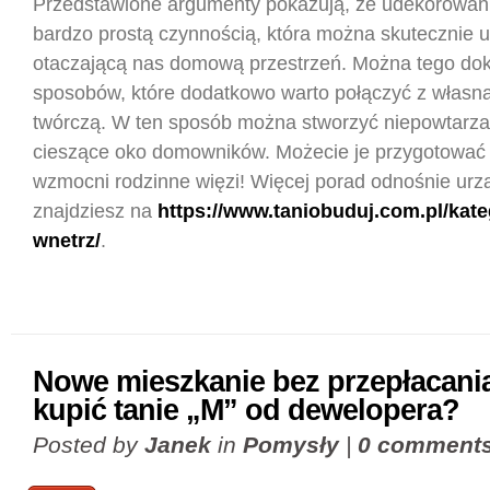
Przedstawione argumenty pokazują, że udekorowani
bardzo prostą czynnością, która można skutecznie 
otaczającą nas domową przestrzeń. Można tego dok
sposobów, które dodatkowo warto połączyć z własn
twórczą. W ten sposób można stworzyć niepowtarz
cieszące oko domowników. Możecie je przygotować 
wzmocni rodzinne więzi! Więcej porad odnośnie urz
znajdziesz na
https://www.taniobuduj.com.pl/kate
wnetrz/
.
Nowe mieszkanie bez przepłacania
kupić tanie „M” od dewelopera?
Posted by
Janek
in
Pomysły
|
0 comment