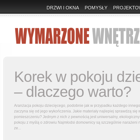
DRZWI I OKNA
POMYSŁY
PROJEKTO
Korek w pokoju dzi
– dlaczego warto?
Aranżacja pokoju dziecięcego, podobnie jak w przypadku każdego inneg
zaczyna się od jego wykończenia. Jakie materiały najlepiej sprawdzą się 
pomieszczeniu? Jednym z nich z pewnością jest uniwersalny, ekologiczny 
pokoju z myślą o zdrowiu Najmłodsi domownicy są szczególnie narażeni 
ze...