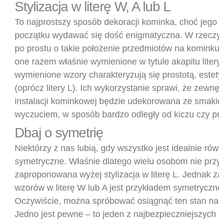
Stylizacja w literę W, A lub L
To najprostszy sposób dekoracji kominka, choć jeg
początku wydawać się dość enigmatyczna. W rzeczy
po prostu o takie położenie przedmiotów na kominku
one razem właśnie wymienione w tytule akapitu litery
wymienione wzory charakteryzują się prostotą, estet
(oprócz litery L). Ich wykorzystanie sprawi, że zewn
instalacji kominkowej będzie udekorowana ze smaki
wyczuciem, w sposób bardzo odległy od kiczu czy p
Dbaj o symetrię
Niektórzy z nas lubią, gdy wszystko jest idealnie rów
symetryczne. Właśnie dlatego wielu osobom nie prz
zaproponowana wyżej stylizacja w literę L. Jednak 
wzorów w literę W lub A jest przykładem symetryczne
Oczywiście, można spróbować osiągnąć ten stan na
Jedno jest pewne – to jeden z najbezpieczniejszyc