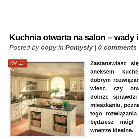
Kuchnia otwarta na salon – wady i
Posted by
copy
in
Pomysły
|
0 comments
Zastanawiasz si
KW. 12,
17
aneksem kuche
dobrym rozwiązan
wiesz, czy otw
dobrze sprawdz
mieszkaniu, pozna
tego rozwiązania
będziesz mógł 
wnętrze idealne.