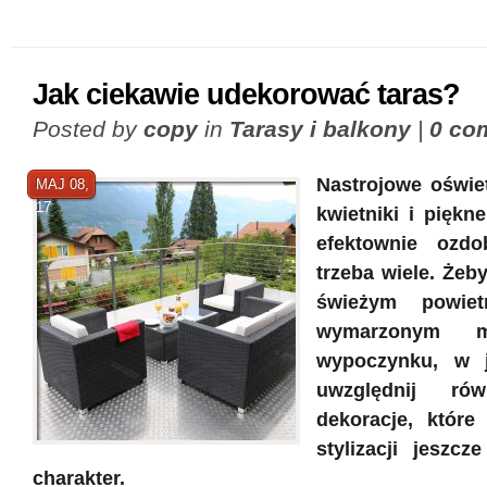
Jak ciekawie udekorować taras?
Posted by
copy
in
Tarasy i balkony
|
0 co
Nastrojowe oświet
MAJ 08,
17
kwietniki i piękn
efektownie ozdo
trzeba wiele. Żeb
świeżym powiet
wymarzonym m
wypoczynku, w j
uwzględnij ró
dekoracje, które
stylizacji jeszcze
charakter.