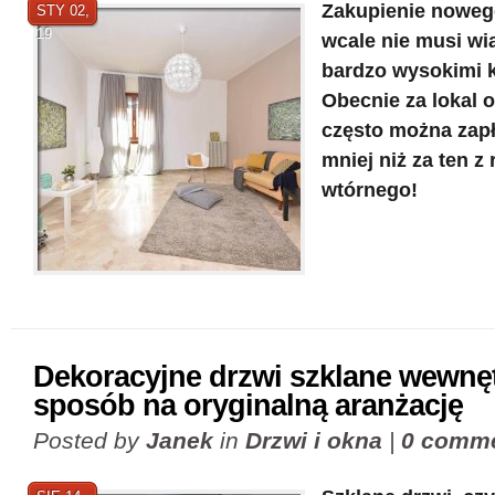
Zakupienie noweg
STY 02,
19
wcale nie musi wią
bardzo wysokimi 
Obecnie za lokal 
często można zapł
mniej niż za ten z
wtórnego!
Dekoracyjne drzwi szklane wewnę
sposób na oryginalną aranżację
Posted by
Janek
in
Drzwi i okna
|
0 comm