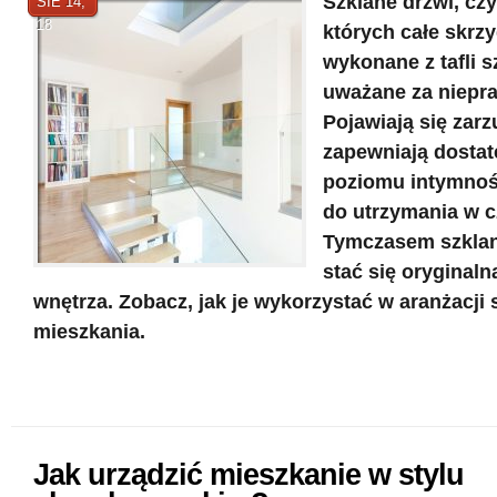
Szklane drzwi, czyl
SIE 14,
18
których całe skrzy
wykonane z tafli s
uważane za niepra
Pojawiają się zarzu
zapewniają dosta
poziomu intymnośc
do utrzymania w c
Tymczasem szkla
stać się oryginaln
wnętrza. Zobacz, jak je wykorzystać w aranżacji
mieszkania.
Jak urządzić mieszkanie w stylu