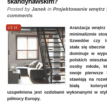
skandynawskim?
Posted by
Janek
in
Projektowanie wnętrz
comments
Aranżacja wnętrz
LIS 14,
17
minimalizmie sto
Szwedów czy t
stała się obecnie
dominuje w wypo
polskich mieszka
osoby młode, kt
swoje pierwsze 
stawiają na rozwi
białą kolorys
uzupełniona jest ozdobami wykonanymi w st
północy Europy.