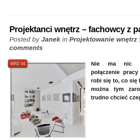
Projektanci wnętrz – fachowcy z p
Posted by
Janek
in
Projektowanie wnętrz
comments
Nie ma nic l
WRZ 04,
17
połączenie pracy 
robi się to, co się
można tym zaro
trudno chcieć cze