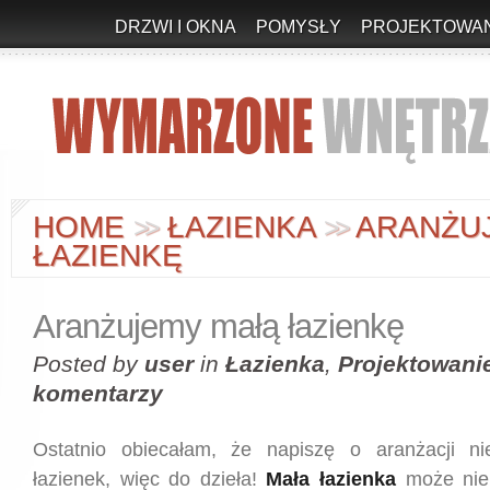
DRZWI I OKNA
POMYSŁY
PROJEKTOWAN
HOME
ŁAZIENKA
ARANŻU
>
>
>
>
ŁAZIENKĘ
Aranżujemy małą łazienkę
Posted by
user
in
Łazienka
,
Projektowani
komentarzy
Ostatnio obiecałam, że napiszę o aranżacji ni
łazienek, więc do dzieła!
Mała łazienka
może nie