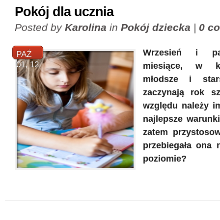
Pokój dla ucznia
Posted by
Karolina
in
Pokój dziecka
|
0 c
Wrzesień i pa
PAŹ
01, 12
miesiące, w k
młodsze i star
zaczynają rok sz
względu należy i
najlepsze warunki
zatem przystosow
przebiegała ona 
poziomie?