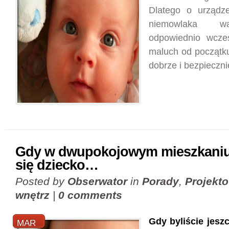
Dlatego o urządze
niemowlaka w
odpowiednio wcze
maluch od początku
dobrze i bezpieczni
Gdy w dwupokojowym mieszkaniu
się dziecko…
Posted by
Obserwator
in
Porady
,
Projekt
wnętrz
|
0 comments
Gdy byliście jeszc
MAR