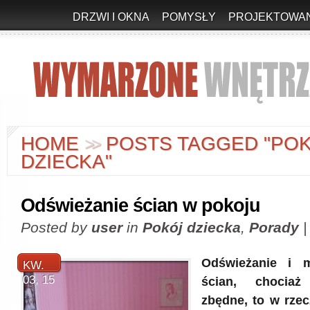
DRZWI I OKNA
POMYSŁY
PROJEKTOWAN
HOME
POSTS TAGGED "PO
>
>
DZIECKA"
Odświeżanie ścian w pokoju
Posted by
user
in
Pokój dziecka
,
Porady
Odświeżanie i m
KW.
03, 15
ścian, chocia
zbędne, to w rzec