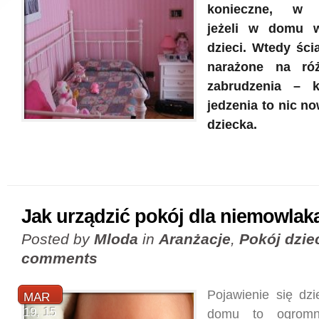
konieczne, w s
jeżeli w domu 
dzieci. Wtedy ści
narażone na ró
zabrudzenia – 
jedzenia to nic n
dziecka.
Jak urządzić pokój dla niemowlak
Posted by
Mloda
in
Aranżacje
,
Pokój dzie
comments
Pojawienie się dz
MAR
19, 15
domu to ogromn