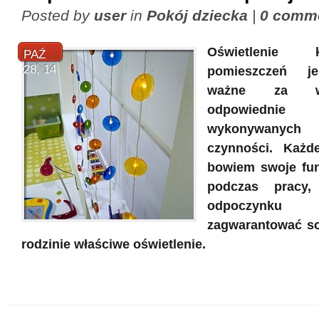
Posted by
user
in
Pokój dziecka
|
0 comm
Oświetlenie
PAŹ
28, 14
pomieszczeń je
ważne za w
odpowiedni
wykonywany
czynności. Każ
bowiem swoje fun
podczas pracy
odpoczynk
zagwarantować so
rodzinie właściwe oświetlenie.