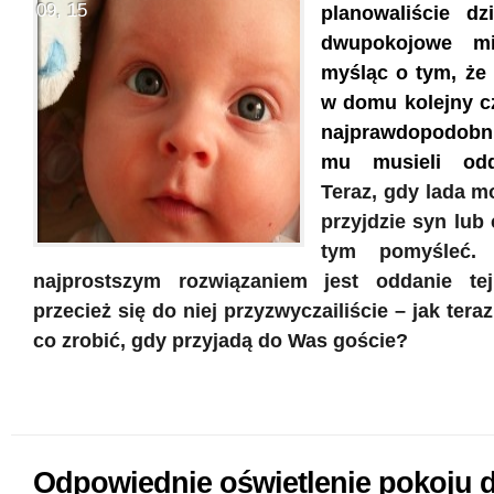
09, 15
planowaliście dzi
dwupokojowe mi
myśląc o tym, że 
w domu kolejny cz
najprawdopodobn
mu musieli odd
Teraz, gdy lada m
przyjdzie syn lub 
tym pomyśleć. 
najprostszym rozwiązaniem jest oddanie tej
przecież się do niej przyzwyczailiście – jak tera
co zrobić, gdy przyjadą do Was goście?
Odpowiednie oświetlenie pokoju 