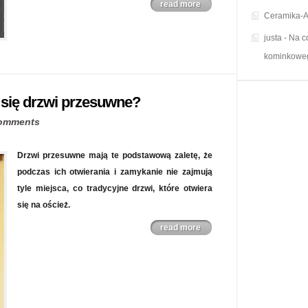
read more
Ceramika-A
justa
-
Na c
kominkowe
 się drzwi przesuwne?
omments
Drzwi przesuwne mają te podstawową zaletę, że
podczas ich otwierania i zamykanie nie zajmują
tyle miejsca, co tradycyjne drzwi, które otwiera
się na oścież.
read more