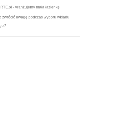
RTE.pl
-
Aranżujemy małą łazienkę
o zwrócić uwagę podczas wyboru wkładu
go?