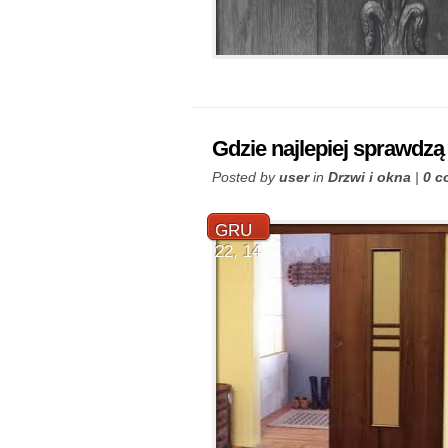
Gdzie najlepiej sprawdzą
Posted by
user
in
Drzwi i okna
|
0 c
GRU
22, 14