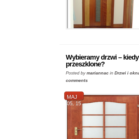
Wybieramy drzwi – kiedy 
przeszklone?
Posted by
mariannac
in
Drzwi i okn
comments
MAJ
05, 15