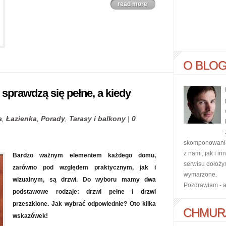
read more
O BLO
sprawdzą się pełne, a kiedy
a
,
Łazienka
,
Porady
,
Tarasy i balkony
|
0
skomponowania 
z nami, jak i i
Bardzo ważnym elementem każdego domu,
serwisu dołoży
zarówno pod względem praktycznym, jak i
wymarzone.
wizualnym, są drzwi. Do wyboru mamy dwa
Pozdrawiam - 
podstawowe rodzaje: drzwi pełne i drzwi
przeszklone. Jak wybrać odpowiednie? Oto kilka
CHMUR
wskazówek!