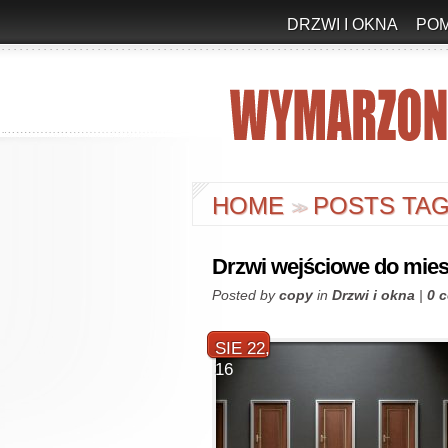
DRZWI I OKNA
PO
HOME
POSTS TAG
>
>
Drzwi wejściowe do mies
Posted by
copy
in
Drzwi i okna
|
0 
SIE 22,
16