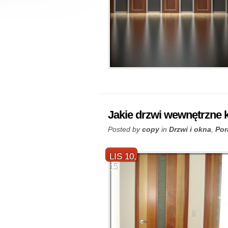
Jakie drzwi wewnętrzne 
Posted by
copy
in
Drzwi i okna
,
Por
LIS 10,
15