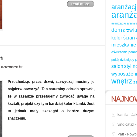
read more
aranżacj
aranża
aranżacje
aranża
dom
drzwi
d
kolor ścian
mieszkanie
oświetlenie pom
h
p
pokój dziecięcy
salon
styl 
 comments
wyposażeni
wnętrz
Przechodząc przez drzwi, zazwyczaj musimy je
z
najpierw otworzyć. Ten naturalny odruch sprawia,
że w zasadzie przestajemy zwracać uwagę na
NAJNO
kształt, projekt czy tym bardziej kolor klamki. Jest
to jednak mały szczegół o bardzo dużym
kamila
-
Jak
znaczeniu.
vindicat.pl
Patt
-
Nowoc