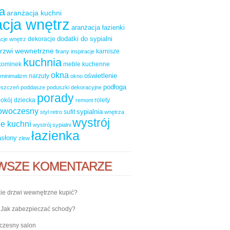
a
aranżacja kuchni
cja wnętrz
aranżacja łazienki
dodatki do sypialni
dekoracje
cje wnętrz
rzwi wewnetrzne
karnisze
firany
inspiracje
kuchnia
kominek
meble kuchenne
okna
oświetlenie
narzuty
minimalizm
okno
podłoga
ieszczeń
poddasze
poduszki dekoracyjne
porady
okój dziecka
rolety
remont
nowoczesny
sypialnia
sufit
styl retro
wnętrza
wystrój
e kuchni
wystrój sypialni
łazienka
asłony
zlew
WSZE KOMENTARZE
ie drzwi wewnętrzne kupić?
-
Jak zabezpieczać schody?
zesny salon