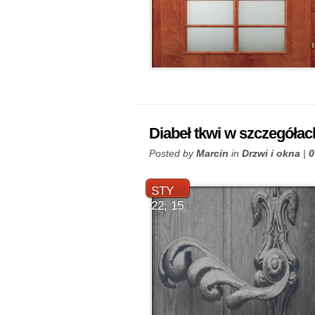
Diabeł tkwi w szczegółac
Posted by
Marcin
in
Drzwi i okna
|
0
STY
22, 15