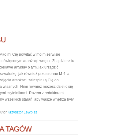
GU
Miło mi Cię powitać w moim serwisie
poświęconym aranżacji wnętrz. Znajdziesz tu
ciekawe artykuły o tym, jak urządzić
kawalerkę, jak również przestronne M-4, a
zdjęcia aranżacji zainspirują Cię do
własnych. Nimi również możesz dzielić się
nnymi czytelnikami. Razem z redaktorami
my wszelkich starań, aby wasze wnętrza były
autor
Krzysztof Lewpisz
A TAGÓW