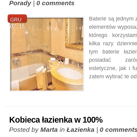
Porady
|
0 comments
Baterie są jednym
GRU
07, 15
elementów wyposaże
którego korzysta
kilka razy dzienn
tym baterie łazi
posiadać zar
estetyczne, jak i f
zatem wybrać te o
Kobieca łazienka w 100%
Posted by
Marta
in
Łazienka
|
0 comment