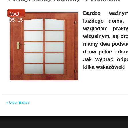
Bardzo ważny
MAJ
05, 15
każdego domu,
względem prakt
wizualnym, są dr
mamy dwa podsta
drzwi pełne i drz
Jak wybrać odp
kilka wskazówek!
« Older Entries