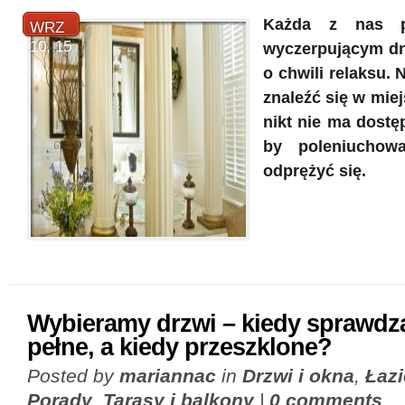
Każda z nas p
WRZ
10, 15
wyczerpującym dn
o chwili relaksu. 
znaleźć się w mie
nikt nie ma dost
by poleniuchow
odprężyć się.
Wybieramy drzwi – kiedy sprawdzą
pełne, a kiedy przeszklone?
Posted by
mariannac
in
Drzwi i okna
,
Łaz
Porady
,
Tarasy i balkony
|
0 comments