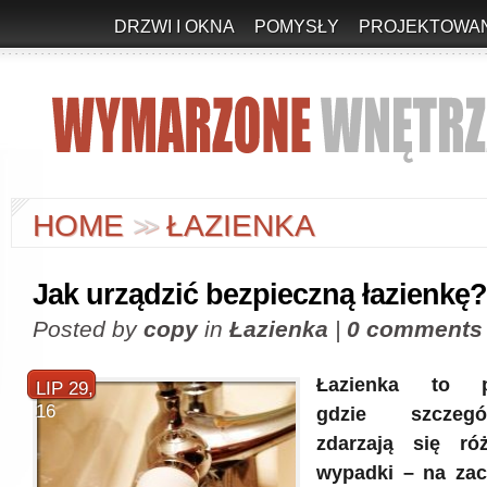
DRZWI I OKNA
POMYSŁY
PROJEKTOWAN
HOME
ŁAZIENKA
>
>
Jak urządzić bezpieczną łazienkę?
Posted by
copy
in
Łazienka
|
0 comments
Łazienka to po
LIP 29,
16
gdzie szczegó
zdarzają się ró
wypadki – na zac