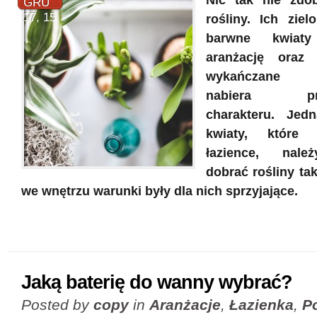
Nic tak nie zdob
GRU
17, 15
rośliny. Ich ziel
barwne kwiaty
aranżację oraz 
wykańczane po
nabiera przyt
charakteru. Jedn
kwiaty, które
łazience, nale
dobrać rośliny ta
we wnętrzu warunki były dla nich sprzyjające.
Jaką baterię do wanny wybrać?
Posted by
copy
in
Aranżacje
,
Łazienka
,
P