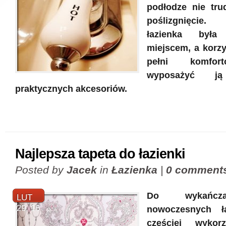
podłodze nie tr
poślizgnięcie
łazienka była
miejscem, a korzy
pełni komfor
wyposażyć j
praktycznych akcesoriów.
Najlepsza tapeta do łazienki
Posted by
Jacek
in
Łazienka
|
0 comment
Do wykańcza
LUT
29, 16
nowoczesnych ł
częściej wykor