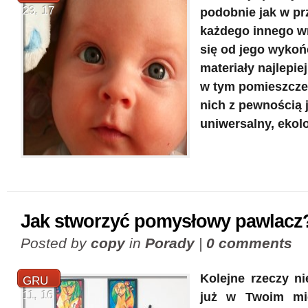
23, 17
podobnie jak w p
każdego innego w
się od jego wykoń
materiały najlepie
w tym pomieszcze
nich z pewnością 
uniwersalny, ekol
Jak stworzyć pomysłowy pawlacz
Posted by
copy
in
Porady
|
0 comments
Kolejne rzeczy ni
GRU
11, 16
już w Twoim mi