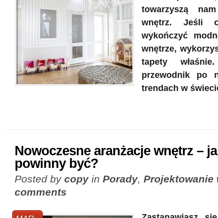
towarzyszą nam
wnętrz. Jeśli 
wykończyć modne
wnętrze, wykorzyst
tapety właśnie
przewodnik po n
trendach w świecie
Nowoczesne aranżacje wnętrz – ja
powinny być?
Posted by
copy
in
Porady
,
Projektowanie 
comments
Zastanawiasz się