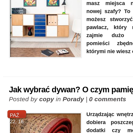
masz miejsca n
nowej szafy? To 
możesz stworzy
pawlacz, który 
zajmie dużo m
pomieści zbęd
którymi nie wiesz 
Jak wybrać dywan? O czym pamię
Posted by
copy
in
Porady
|
0 comments
Urządzając wnętr
PAŹ
22, 16
dobiera poszczeg
dodatki czy m