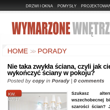
DRZWI I OKNA
POMYSŁY
PROJEKTOWAN
HOME
PORADY
>
>
Nie taka zwykła ściana, czyli jak c
wykończyć ściany w pokoju?
Posted by
copy
in
Porady
|
0 comments
Szukasz alte
KW.
02, 17
wszechobecnej bi
szarości ścian? 