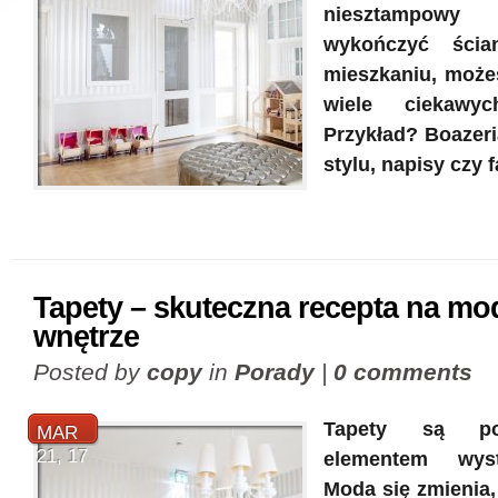
niesztampo
wykończyć ści
mieszkaniu, możes
wiele ciekawy
Przykład? Boazeri
stylu, napisy czy 
Tapety – skuteczna recepta na mo
wnętrze
Posted by
copy
in
Porady
|
0 comments
Tapety są po
MAR
21, 17
elementem wyst
Moda się zmienia,