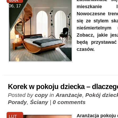
MAR
06, 17
mieszkanie 
Nowoczesne trend
się ze stylem sk
nieśmiertelnym 
Zobacz, jakie jes
będą przystawa
czasów.
Korek w pokoju dziecka – dlaczeg
Posted by
copy
in
Aranżacje
,
Pokój dziec
Porady
,
Ściany
|
0 comments
Aranżacja pokoju 
LUT