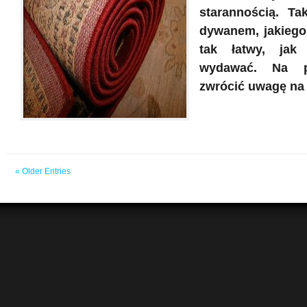
starannością. Ta
dywanem, jakiego 
tak łatwy, jak
wydawać. Na p
zwrócić uwagę na 
« Older Entries