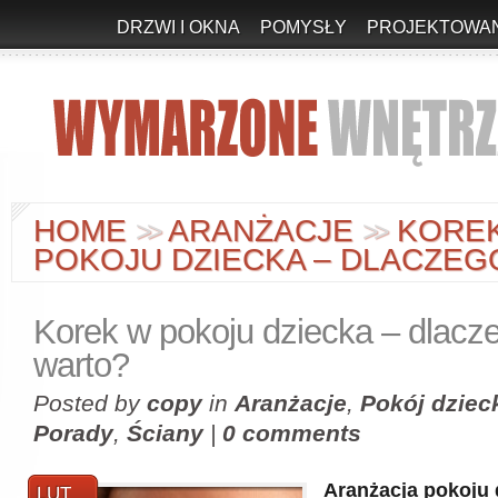
DRZWI I OKNA
POMYSŁY
PROJEKTOWAN
HOME
ARANŻACJE
KORE
>
>
>
>
POKOJU DZIECKA – DLACZEG
Korek w pokoju dziecka – dlacz
warto?
Posted by
copy
in
Aranżacje
,
Pokój dziec
Porady
,
Ściany
|
0 comments
Aranżacja pokoju 
LUT