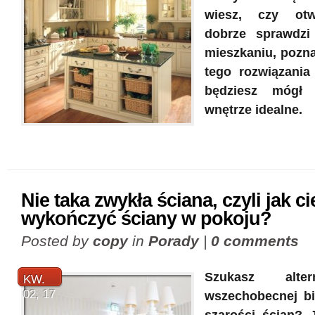
wiesz, czy otw
dobrze sprawdz
mieszkaniu, pozna
tego rozwiązania
będziesz mógł 
wnętrze idealne.
Nie taka zwykła ściana, czyli jak c
wykończyć ściany w pokoju?
Posted by
copy
in
Porady
|
0 comments
Szukasz alte
KW.
02, 17
wszechobecnej bi