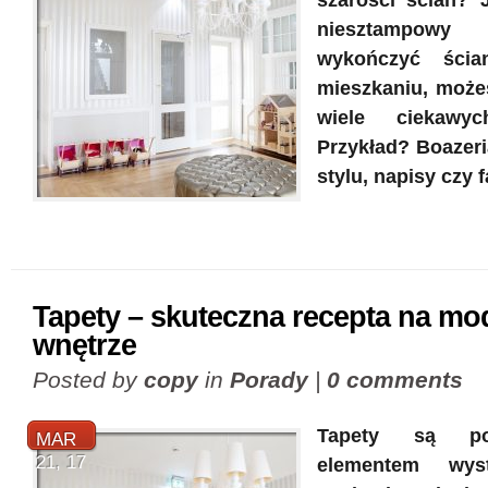
szarości ścian? 
niesztampo
wykończyć ści
mieszkaniu, możes
wiele ciekawy
Przykład? Boazeri
stylu, napisy czy 
Tapety – skuteczna recepta na mo
wnętrze
Posted by
copy
in
Porady
|
0 comments
Tapety są po
MAR
21, 17
elementem wyst