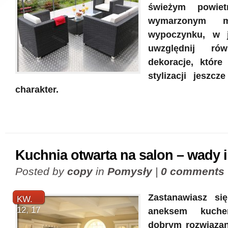
świeżym powiet
wymarzonym m
wypoczynku, w j
uwzględnij ró
dekoracje, które
stylizacji jeszcze
charakter.
Kuchnia otwarta na salon – wady i
Posted by
copy
in
Pomysły
|
0 comments
Zastanawiasz si
KW.
12, 17
aneksem kuche
dobrym rozwiązan