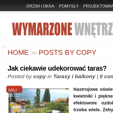
DRZWI I OKNA
POMYSŁY
PROJEKTOWAN
HOME
POSTS BY COPY
>
>
Jak ciekawie udekorować taras?
Posted by
copy
in
Tarasy i balkony
|
0 co
Nastrojowe oświet
MAJ
08, 17
kwietniki i piękn
efektownie ozdo
trzeba wiele. Żeb