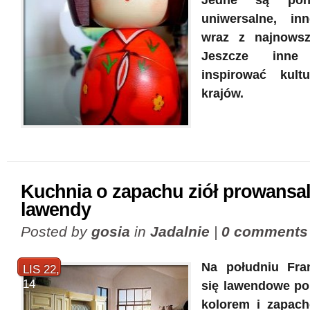
Jedne są pon
uniwersalne, in
wraz z najnowsz
Jeszcze inn
inspirować kult
krajów.
Kuchnia o zapachu ziół prowansal
lawendy
Posted by
gosia
in
Jadalnie
|
0 comments
Na południu Fran
LIS 22,
14
się lawendowe po
kolorem i zapach