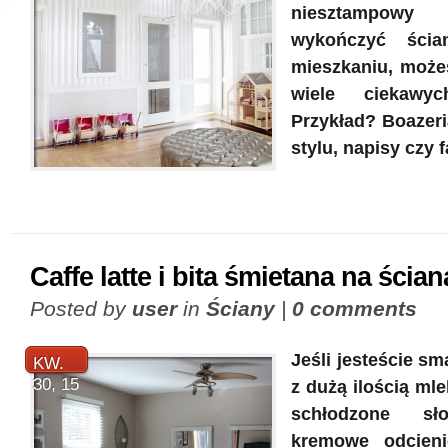
niesztampo
wykończyć ści
mieszkaniu, możes
wiele ciekawy
Przykład? Boazeri
stylu, napisy czy 
Caffe latte i bita śmietana na ścia
Posted by
user
in
Ściany
|
0 comments
Jeśli jesteście s
KW.
30, 15
z dużą ilością mlek
schłodzone sł
kremowe odcienie