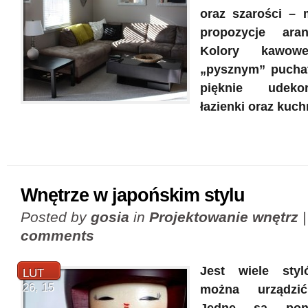
oraz szarości –
propozycje aran
Kolory kawowe
„pysznym” pucha
pięknie udeko
łazienki oraz kuch
Wnętrze w japońskim stylu
Posted by
gosia
in
Projektowanie wnętrz
comments
Jest wiele sty
LUT
26, 15
można urządzić