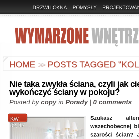
DRZWI I OKNA
POMYSŁY
PROJEKTOWAN
HOME
POSTS TAGGED "KOL
>
>
Nie taka zwykła ściana, czyli jak c
wykończyć ściany w pokoju?
Posted by
copy
in
Porady
|
0 comments
Szukasz alte
KW.
02, 17
wszechobecnej bi
szarości ścian? 