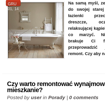
Na samą myśl, ze
GRU
01, 14
do swojej starej
łazienki prz
dreszcze, oc
relaksującej kąpie
co marzyć. Ni
brakuje Ci f
przeprowadzić 
remont. Czy aby 
Czy warto remontować wynajmow
mieszkanie?
Posted by
user
in
Porady
|
0 comments