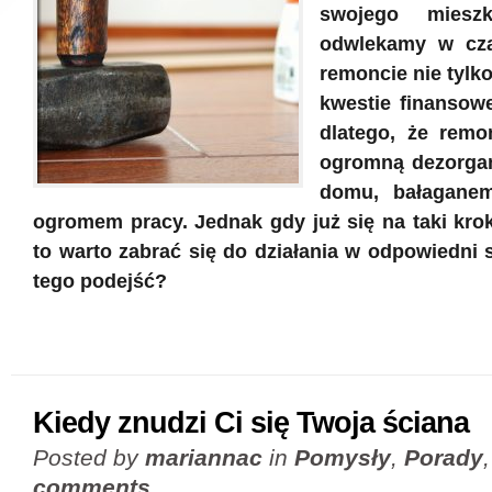
swojego mieszk
odwlekamy w cza
remoncie nie tylk
kwestie finansowe
dlatego, że remo
ogromną dezorgan
domu, bałagane
ogromem pracy. Jednak gdy już się na taki kro
to warto zabrać się do działania w odpowiedni 
tego podejść?
Kiedy znudzi Ci się Twoja ściana
Posted by
mariannac
in
Pomysły
,
Porady
comments