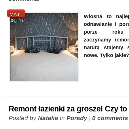
MAJ
Wiosna to najl
08, 15
odnawianie i porz
porze roku n
zaczynamy remo
naturą stajemy 
nowe. Tylko jakie
Remont łazienki za grosze! Czy t
Posted by
Natalia
in
Porady
|
0 comments