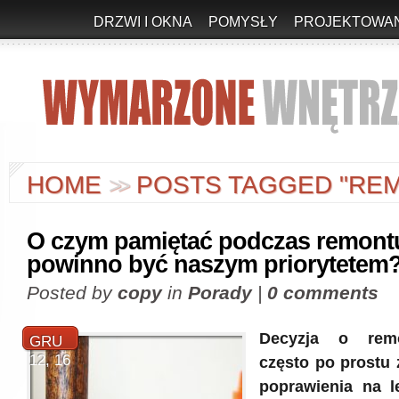
DRZWI I OKNA
POMYSŁY
PROJEKTOWAN
HOME
POSTS TAGGED "RE
>
>
O czym pamiętać podczas remont
powinno być naszym priorytetem
Posted by
copy
in
Porady
|
0 comments
Decyzja o rem
GRU
12, 16
często po prostu 
poprawienia na l