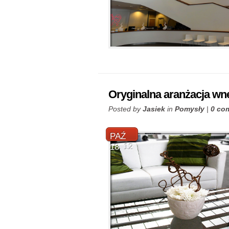
Oryginalna aranżacja wn
Posted by
Jasiek
in
Pomysły
|
0 co
PAŹ
18, 12