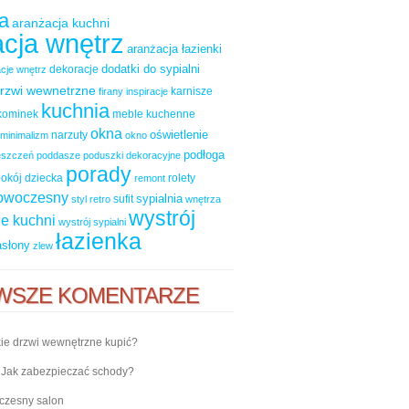
a
aranżacja kuchni
cja wnętrz
aranżacja łazienki
dodatki do sypialni
dekoracje
cje wnętrz
rzwi wewnetrzne
karnisze
firany
inspiracje
kuchnia
kominek
meble kuchenne
okna
oświetlenie
narzuty
minimalizm
okno
podłoga
ieszczeń
poddasze
poduszki dekoracyjne
porady
okój dziecka
rolety
remont
nowoczesny
sypialnia
sufit
styl retro
wnętrza
wystrój
e kuchni
wystrój sypialni
łazienka
asłony
zlew
WSZE KOMENTARZE
ie drzwi wewnętrzne kupić?
-
Jak zabezpieczać schody?
zesny salon