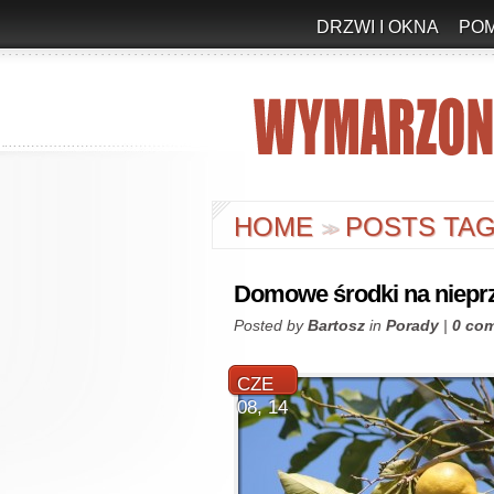
DRZWI I OKNA
PO
HOME
POSTS TAG
>
>
Domowe środki na niepr
Posted by
Bartosz
in
Porady
|
0 co
CZE
08, 14