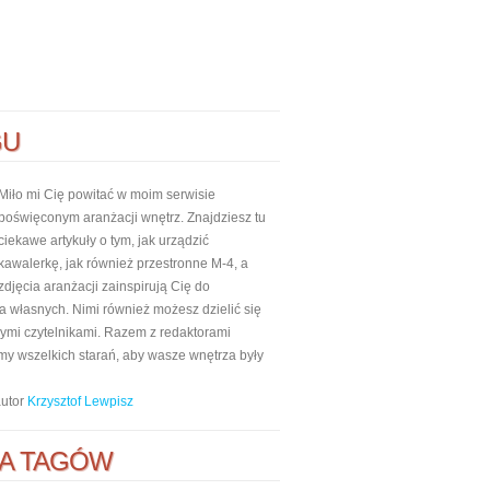
GU
Miło mi Cię powitać w moim serwisie
poświęconym aranżacji wnętrz. Znajdziesz tu
ciekawe artykuły o tym, jak urządzić
kawalerkę, jak również przestronne M-4, a
zdjęcia aranżacji zainspirują Cię do
własnych. Nimi również możesz dzielić się
nnymi czytelnikami. Razem z redaktorami
my wszelkich starań, aby wasze wnętrza były
autor
Krzysztof Lewpisz
A TAGÓW