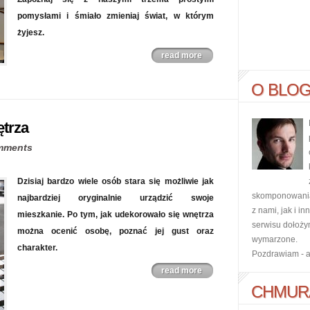
pomysłami i śmiało zmieniaj świat, w którym
żyjesz.
read more
O BLO
ętrza
mments
Dzisiaj bardzo wiele osób stara się możliwie jak
skomponowania 
najbardziej oryginalnie urządzić swoje
z nami, jak i i
mieszkanie. Po tym, jak udekorowało się wnętrza
serwisu dołoży
można ocenić osobę, poznać jej gust oraz
wymarzone.
charakter.
Pozdrawiam - 
read more
CHMUR