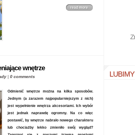
read more
Z
niające wnętrze
LUBIMY
ady
|
0 comments
Odmienić wnętrze można na kilka sposobów.
Jednym (a zarazem najpopularniejszym z nich)
jest wypełnienie wnętrza akcesoriami. Ich wybór
jest jednak naprawdę ogromny. Na co więc
postawić, by wnętrze nabrało nowego charakteru
lub chociażby lekko zmieniło swój wygląd?
Zapoznaj się z naszymi trzema prostymi