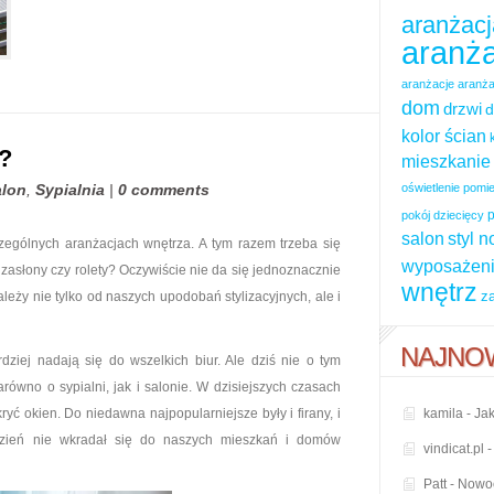
aranżacj
aranża
aranżacje
aranża
dom
drzwi
d
kolor ścian
y?
mieszkanie
alon
,
Sypialnia
|
0 comments
oświetlenie pom
p
pokój dziecięcy
salon
styl 
zególnych aranżacjach wnętrza. A tym razem trzeba się
wyposażeni
, zasłony czy rolety? Oczywiście nie da się jednoznacznie
wnętrz
z
leży nie tylko od naszych upodobań stylizacyjnych, ale i
NAJNO
dziej nadają się do wszelkich biur. Ale dziś nie o tym
ówno o sypialni, jak i salonie. W dzisiejszych czasach
ć okien. Do niedawna najpopularniejsze były i firany, i
kamila
-
Jak
 dzień nie wkradał się do naszych mieszkań i domów
vindicat.pl
Patt
-
Nowoc