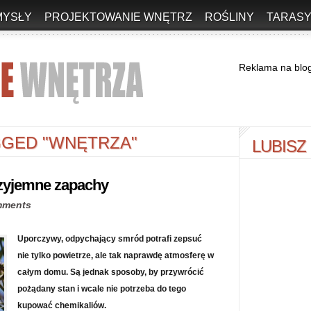
MYSŁY
PROJEKTOWANIE WNĘTRZ
ROŚLINY
TARASY
Reklama na blo
GED "WNĘTRZA"
LUBISZ
zyjemne zapachy
mments
Uporczywy, odpychający smród potrafi zepsuć
nie tylko powietrze, ale tak naprawdę atmosferę w
całym domu. Są jednak sposoby, by przywrócić
pożądany stan i wcale nie potrzeba do tego
kupować chemikaliów.