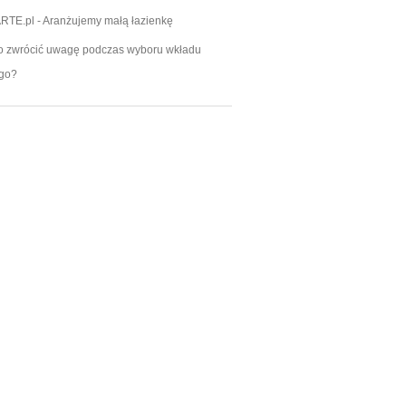
RTE.pl
-
Aranżujemy małą łazienkę
o zwrócić uwagę podczas wyboru wkładu
go?