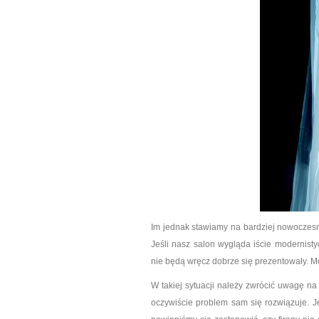
Im jednak stawiamy na bardziej nowoczesn
Jeśli nasz salon wygląda iście modernistyc
nie będą wręcz dobrze się prezentowały. 
W takiej sytuacji należy zwrócić uwagę na
oczywiście problem sam się rozwiązuje. Je