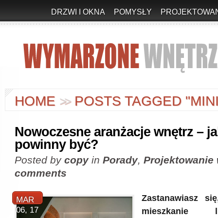
DRZWI I OKNA
POMYSŁY
PROJEKTOWAN
HOME
POSTS TAGGED "MIN
>
>
Nowoczesne aranżacje wnętrz – ja
powinny być?
Posted by
copy
in
Porady
,
Projektowanie 
comments
Zastanawiasz się
MAR
06, 17
mieszkanie 