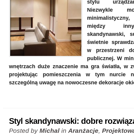
stylu urządza
Niezwykle m
minimalistyczn
między inn
skandynawski, s
świetnie sprawdz
w przestrzeni d
publicznej. W min
wnętrzach duże znaczenie ma gra światła, w 
projektując pomieszczenia w tym nurcie n
szczególną uwagę na nowoczesne dekoracje oki
Styl skandynawski: dobre rozwiąz
Posted by
Michal
in
Aranżacje
,
Projektow