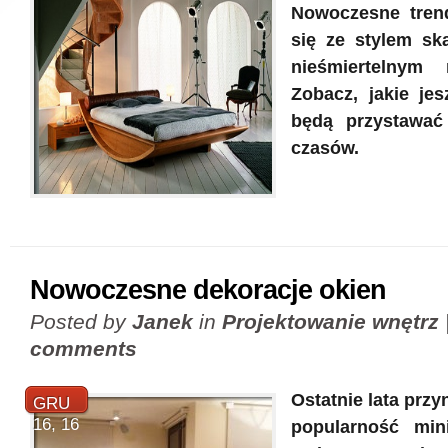
Nowoczesne trend
się ze stylem sk
nieśmiertelnym 
Zobacz, jakie jes
będą przystawa
czasów.
Nowoczesne dekoracje okien
Posted by
Janek
in
Projektowanie wnętrz
comments
Ostatnie lata prz
GRU
16, 16
popularność mini