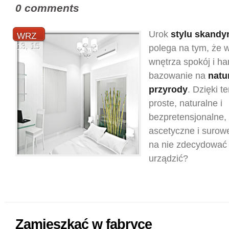
0 comments
Urok
stylu skand
WRZ
13, 15
polega na tym, że 
wnętrza spokój i h
bazowanie na
natu
przyrody
. Dzięki t
proste, naturalne i
bezpretensjonalne, 
ascetyczne i surowe
na nie zdecydować i
urządzić?
Zamieszkać w fabryce