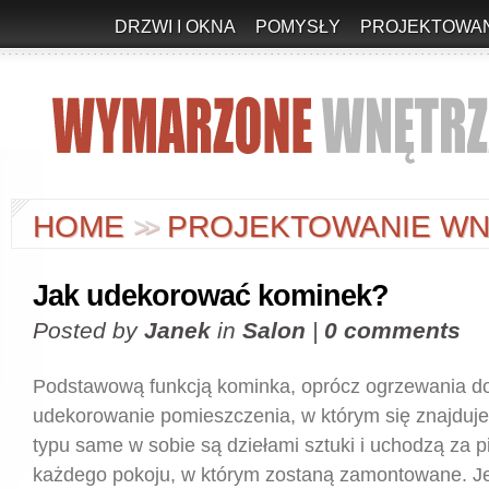
DRZWI I OKNA
POMYSŁY
PROJEKTOWAN
HOME
PROJEKTOWANIE WN
>
>
Jak udekorować kominek?
Posted by
Janek
in
Salon
|
0 comments
Podstawową funkcją kominka, oprócz ogrzewania do
udekorowanie pomieszczenia, w którym się znajduje.
typu same w sobie są dziełami sztuki i uchodzą za 
każdego pokoju, w którym zostaną zamontowane. Jed