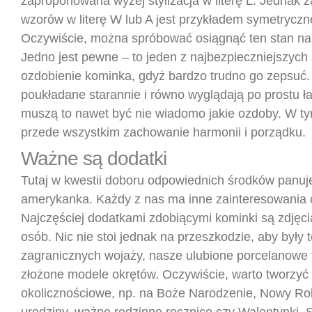
zaproponowana wyżej stylizacja w literę L. Jednak 
wzorów w literę W lub A jest przykładem symetryczne
Oczywiście, można spróbować osiągnąć ten stan na
Jedno jest pewne – to jeden z najbezpieczniejszyc
ozdobienie kominka, gdyż bardzo trudno go zepsuć
poukładane starannie i równo wyglądają po prostu ła
muszą to nawet być nie wiadomo jakie ozdoby. W tym 
przede wszystkim zachowanie harmonii i porządku.
Ważne są dodatki
Tutaj w kwestii doboru odpowiednich środków panuj
amerykanka. Każdy z nas ma inne zainteresowania 
Najczęściej dodatkami zdobiącymi kominki są zdjęc
osób. Nic nie stoi jednak na przeszkodzie, aby były t
zagranicznych wojaży, nasze ulubione porcelanowe f
złożone modele okrętów. Oczywiście, warto tworzyć
okolicznościowe, np. na Boże Narodzenie, Nowy Ro