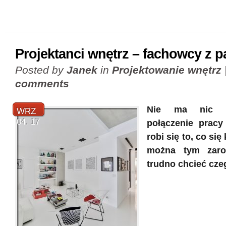
Projektanci wnętrz – fachowcy z p
Posted by
Janek
in
Projektowanie wnętrz
comments
Nie ma nic l
WRZ
04, 17
połączenie pracy 
robi się to, co się
można tym zaro
trudno chcieć cze