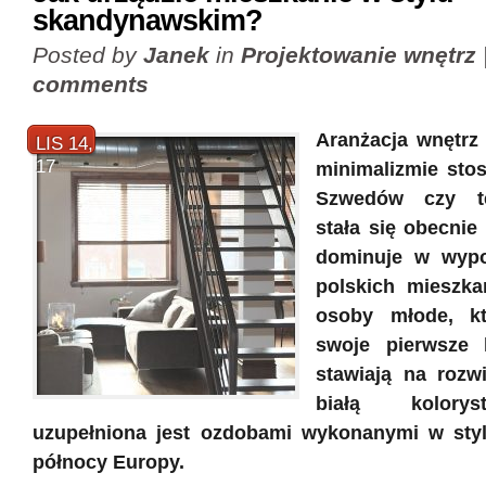
skandynawskim?
Posted by
Janek
in
Projektowanie wnętrz
comments
Aranżacja wnętrz
LIS 14,
17
minimalizmie sto
Szwedów czy t
stała się obecnie
dominuje w wypo
polskich mieszka
osoby młode, kt
swoje pierwsze 
stawiają na rozwi
białą kolorys
uzupełniona jest ozdobami wykonanymi w st
północy Europy.