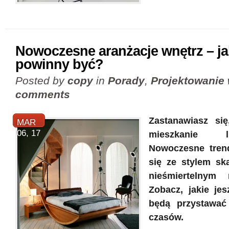
Nowoczesne aranżacje wnętrz – ja
powinny być?
Posted by
copy
in
Porady
,
Projektowanie 
comments
Zastanawiasz się
MAR
06, 17
mieszkanie 
Nowoczesne trend
się ze stylem sk
nieśmiertelnym 
Zobacz, jakie jes
będą przystawa
czasów.