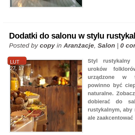
Dodatki do salonu w stylu rustyk
Posted by
copy
in
Aranżacje
,
Salon
|
0 c
Styl rustykalny
LUT
27, 17
uroków folklor
urządzone w te
powinno być ciepł
naturalne. Zobacz
dobierać do sa
rustykalnym, aby 
ale zaakcentować 