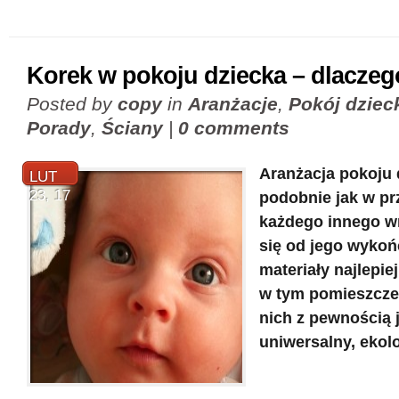
Korek w pokoju dziecka – dlaczeg
Posted by
copy
in
Aranżacje
,
Pokój dziec
Porady
,
Ściany
|
0 comments
Aranżacja pokoju 
LUT
23, 17
podobnie jak w p
każdego innego w
się od jego wykoń
materiały najlepie
w tym pomieszcze
nich z pewnością 
uniwersalny, ekol