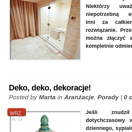
Niektórzy uw
niepotrzebną ek
inni za całkie
rozwiązanie. Prze
można złączyć 
kompletnie odmie
Deko, deko, dekoracje!
Posted by
Marta
in
Aranżacje
,
Porady
|
0 
Jeśli znudz
WRZ
14, 12
dotychczasowy 
dziennego, sypial