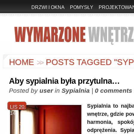
DRZWI I OKNA
POMYSŁY
PROJEKTOWAN
HOME
POSTS TAGGED "SYPI
>
>
Aby sypialnia była przytulna…
Posted by
user
in
Sypialnia
|
0 comments
Sypialnia to najb
LIS 20,
14
wnętrze, gdzie p
harmonia, spokó
odprężenia. Sypi