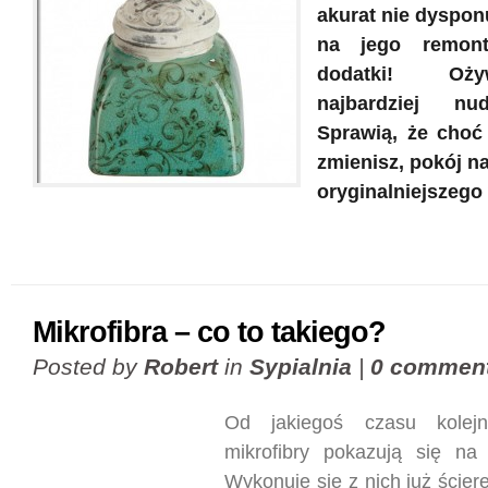
akurat nie dyspon
na jego remon
dodatki! Oż
najbardziej nu
Sprawią, że choć 
zmienisz, pokój n
oryginalniejszego
Mikrofibra – co to takiego?
Posted by
Robert
in
Sypialnia
|
0 commen
Od jakiegoś czasu kolej
mikrofibry pokazują się na
Wykonuje się z nich już ścier