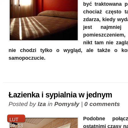
być traktowana 
chociaż często t
zdarza, kiedy wyd
jest najmniej 
pomieszczeniem
nikt tam nie zagl
nie chodzi tylko o wygląd, ale także o ko
samopoczucie.
Łazienka i sypialnia w jednym
Posted by
Iza
in
Pomysły
|
0 comments
Podobne połącz
LUT
19, 13
ostatnimi czasy n