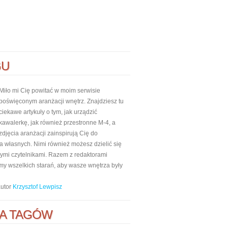
GU
Miło mi Cię powitać w moim serwisie
poświęconym aranżacji wnętrz. Znajdziesz tu
ciekawe artykuły o tym, jak urządzić
kawalerkę, jak również przestronne M-4, a
zdjęcia aranżacji zainspirują Cię do
własnych. Nimi również możesz dzielić się
nnymi czytelnikami. Razem z redaktorami
my wszelkich starań, aby wasze wnętrza były
autor
Krzysztof Lewpisz
A TAGÓW