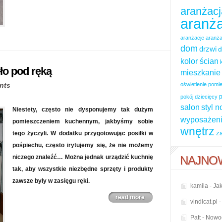
aranżacj
aranża
aranżacje
aranża
dom
drzwi
d
kolor ścian
ło pod ręką
mieszkanie
nts
oświetlenie pom
p
pokój dziecięcy
salon
styl 
Niestety, często nie dysponujemy tak dużym
wyposażeni
pomieszczeniem kuchennym, jakbyśmy sobie
wnętrz
z
tego życzyli. W dodatku przygotowując posiłki w
pośpiechu, często irytujemy się, że nie możemy
niczego znaleźć… Można jednak urządzić kuchnię
NAJNO
tak, aby wszystkie niezbędne sprzęty i produkty
zawsze były w zasięgu ręki.
kamila
-
Jak
read more
vindicat.pl
Patt
-
Nowoc