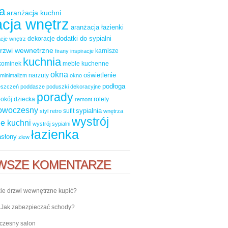
a
aranżacja kuchni
cja wnętrz
aranżacja łazienki
dodatki do sypialni
dekoracje
cje wnętrz
rzwi wewnetrzne
karnisze
firany
inspiracje
kuchnia
kominek
meble kuchenne
okna
oświetlenie
narzuty
minimalizm
okno
podłoga
ieszczeń
poddasze
poduszki dekoracyjne
porady
okój dziecka
rolety
remont
nowoczesny
sypialnia
sufit
styl retro
wnętrza
wystrój
e kuchni
wystrój sypialni
łazienka
asłony
zlew
WSZE KOMENTARZE
ie drzwi wewnętrzne kupić?
-
Jak zabezpieczać schody?
zesny salon