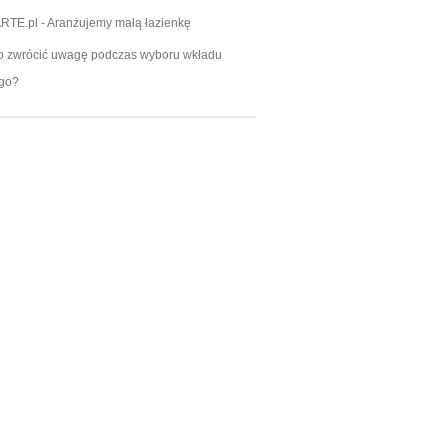
RTE.pl
-
Aranżujemy małą łazienkę
o zwrócić uwagę podczas wyboru wkładu
go?