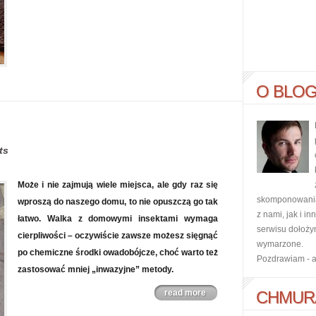
O BLO
ts
Może i nie zajmują wiele miejsca, ale gdy raz się
skomponowania 
wproszą do naszego domu, to nie opuszczą go tak
z nami, jak i i
łatwo. Walka z domowymi insektami wymaga
serwisu dołoży
cierpliwości – oczywiście zawsze możesz sięgnąć
wymarzone.
po chemiczne środki owadobójcze, choć warto też
Pozdrawiam - 
zastosować mniej „inwazyjne” metody.
read more
CHMUR