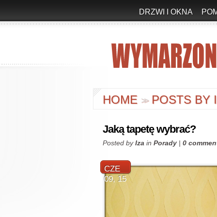
DRZWI I OKNA
PO
HOME
POSTS BY 
>
>
Jaką tapetę wybrać?
Posted by
Iza
in
Porady
|
0 commen
CZE
09, 15