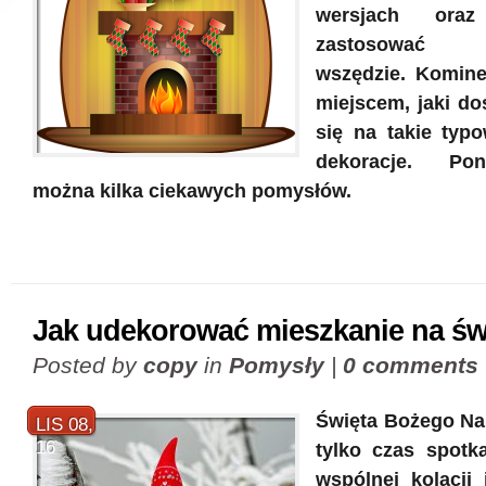
wersjach ora
zastosować p
wszędzie. Komine
miejscem, jaki do
się na takie typ
dekoracje. Pon
można kilka ciekawych pomysłów.
Jak udekorować mieszkanie na św
Posted by
copy
in
Pomysły
|
0 comments
Święta Bożego Nar
LIS 08,
16
tylko czas spotka
wspólnej kolacji 