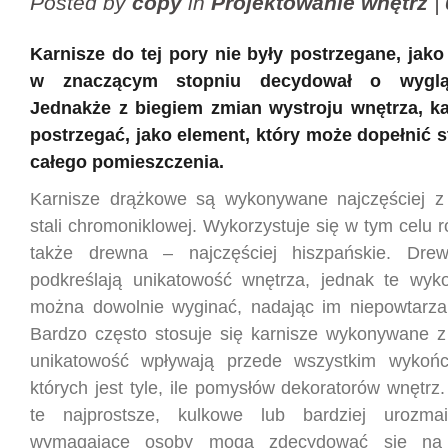
Posted by
copy
in
Projektowanie wnętrz
|
Karnisze do tej pory nie były postrzegane, jako
w znaczącym stopniu decydował o wygląd
Jednakże z biegiem zmian wystroju wnętrza, ka
postrzegać, jako element, który może dopełnić st
całego pomieszczenia.
Karnisze drążkowe są wykonywane najczęściej z
stali chromoniklowej. Wykorzystuje się w tym celu 
także drewna – najczęściej hiszpańskie. Drew
podkreślają unikatowość wnętrza, jednak te wyk
można dowolnie wyginać, nadając im niepowtarzal
Bardzo często stosuje się karnisze wykonywane z
unikatowość wpływają przede wszystkim wykońc
których jest tyle, ile pomysłów dekoratorów wnętr
te najprostsze, kulkowe lub bardziej urozmai
wymagające osoby mogą zdecydować się na