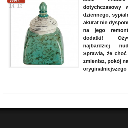
WRZ
14, 12
dotychczasowy 
dziennego, sypial
akurat nie dyspon
na jego remon
dodatki! Oż
najbardziej nu
Sprawią, że choć 
zmienisz, pokój n
oryginalniejszego