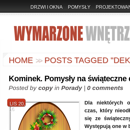
DRZWI I OKNA
POMYSŁY
PROJEKTOWAN
HOME
POSTS TAGGED "DE
>
>
Kominek. Pomysły na świąteczne 
Posted by
copy
in
Porady
|
0 comments
Dla niektórych o
LIS 20,
16
czas, który nieod
się ze świąteczn
Występują one w 