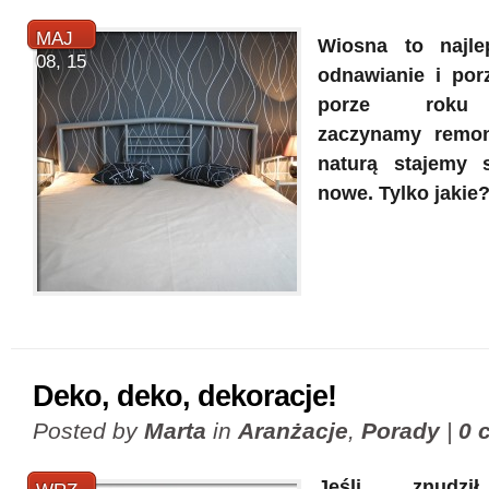
MAJ
Wiosna to najl
08, 15
odnawianie i porz
porze roku n
zaczynamy remo
naturą stajemy 
nowe. Tylko jakie
Deko, deko, dekoracje!
Posted by
Marta
in
Aranżacje
,
Porady
|
0 
Jeśli znudz