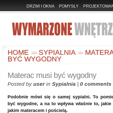
DRZWI I OKNA
POMYSŁY
PROJEKTOWAN
HOME
SYPIALNIA
MATERA
>
>
>
>
BYĆ WYGODNY
Materac musi być wygodny
Posted by
user
in
Sypialnia
|
0 comments
Podobnie mówi się o samej sypialni. To pomi
być wygodne, a na to wpływa właśnie to, jakie
jakim materacem i pościelą.