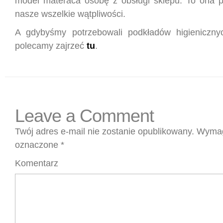
model materaca osobę z obsługi sklepu. To ona 
nasze wszelkie wątpliwości.
A gdybyśmy potrzebowali podkładów higieniczny
polecamy zajrzeć
tu
.
Leave a Comment
Twój adres e-mail nie zostanie opublikowany.
Wymag
oznaczone
*
Komentarz