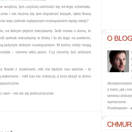
e wnętrza, tym częściej odchodzi się od tego schematu.
znie i nie można się tam dopatrzeć klasyki, takie firany
Może więc jednak najlepszym rozwiązaniem będą rolety?
 to, na którym piętrze mieszkamy. Jeśli mowa o domu, to
O BLO
śli jednak mieszkamy w bloku i to do tego na parterze,
e są jedynym dobrym rozwiązaniem. W końcu rolety mogą
słonięte – ciemno albo jasno. Czy chcemy być widziani
firanki z zasłonami, nikt nie będzie nas widział – to
 wykonane – nikt nas nie zobaczy, a przy okazji w domu
 wpuszczone.
skomponowania 
z nami, jak i i
ć sam – nie da się jednoznacznie.
serwisu dołoży
wymarzone.
Pozdrawiam - 
CHMUR