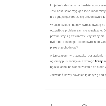
Im jednak stawiamy na bardziej nowoczesn
Jeśli nasz salon wygląda iście modernistyc
nie będą wręcz dobrze się prezentowały. 
W takiej sytuacji należy zwrócić uwagę na
oczywiście problem sam się rozwiązuje. Je
powinniśmy się zastanowić, czy firany ni
być albo odsłonięte (stopniowo) albo za
przez przechodniów?
A tymczasem, w przypadku postawienia na 
ogromny plus tworzywa, z którego
firany
są
będzie jasno, bo słońce zostanie do niego
Jak widać, każdy powinien tę decyzję podją