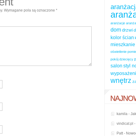
ent
aranżacj
y.
Wymagane pola są oznaczone
*
aranża
aranżacje
aranża
dom
drzwi
d
kolor ścian
mieszkanie
oświetlenie pom
p
pokój dziecięcy
salon
styl 
wyposażeni
wnętrz
z
NAJNO
kamila
-
Jak
vindicat.pl
Patt
-
Nowoc