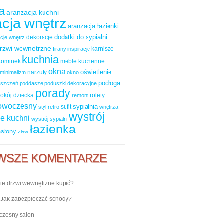
a
aranżacja kuchni
cja wnętrz
aranżacja łazienki
dodatki do sypialni
dekoracje
cje wnętrz
rzwi wewnetrzne
karnisze
firany
inspiracje
kuchnia
kominek
meble kuchenne
okna
oświetlenie
narzuty
minimalizm
okno
podłoga
ieszczeń
poddasze
poduszki dekoracyjne
porady
okój dziecka
rolety
remont
nowoczesny
sypialnia
sufit
styl retro
wnętrza
wystrój
e kuchni
wystrój sypialni
łazienka
asłony
zlew
WSZE KOMENTARZE
ie drzwi wewnętrzne kupić?
-
Jak zabezpieczać schody?
zesny salon