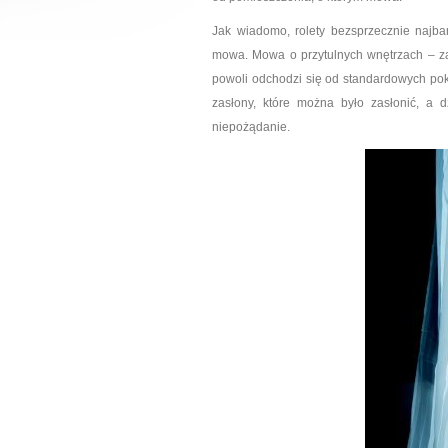
Jak wiadomo, rolety bezsprzecznie najbar
mowa. Mowa o przytulnych wnętrzach – zar
powoli odchodzi się od standardowych pokry
zasłony, które można było zasłonić, a
niepożądanie.