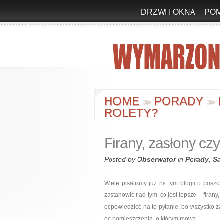
DRZWI I OKNA
PO
HOME
PORADY
>
>
>
>
ROLETY?
Firany, zasłony czy
Posted by
Obserwator
in
Porady
,
S
Wiele pisaliśmy już na tym blogu o poszc
zastanowić nad tym, co jest lepsze – firany
odpowiedzieć na to pytanie, bo wszystko za
od pomieszczenia, o którym mowa.