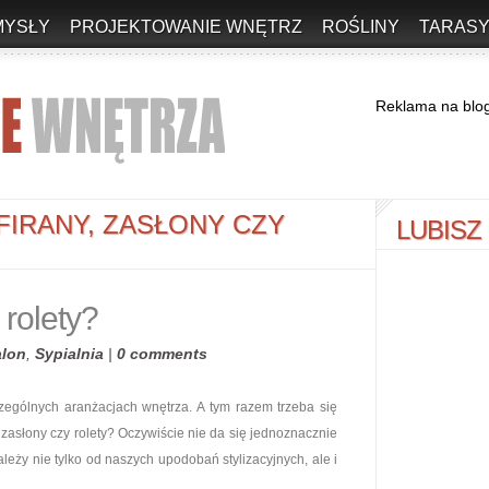
MYSŁY
PROJEKTOWANIE WNĘTRZ
ROŚLINY
TARASY
Reklama na blo
FIRANY, ZASŁONY CZY
LUBISZ
 rolety?
alon
,
Sypialnia
|
0 comments
zególnych aranżacjach wnętrza. A tym razem trzeba się
, zasłony czy rolety? Oczywiście nie da się jednoznacznie
leży nie tylko od naszych upodobań stylizacyjnych, ale i