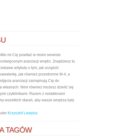
GU
Miło mi Cię powitać w moim serwisie
poświęconym aranżacji wnętrz. Znajdziesz tu
ciekawe artykuły o tym, jak urządzić
kawalerkę, jak również przestronne M-4, a
zdjęcia aranżacji zainspirują Cię do
własnych. Nimi również możesz dzielić się
nnymi czytelnikami. Razem z redaktorami
my wszelkich starań, aby wasze wnętrza były
autor
Krzysztof Lewpisz
A TAGÓW