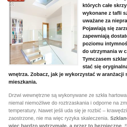
18
których całe skrzy
wykonane z tafli s
uważane za niepra
Pojawiają się zarzu
zapewniają dosta
poziomu intymnośc
do utrzymania w c
Tymczasem szkla
stać się oryginaln
wnętrza. Zobacz, jak je wykorzystać w aranżacji
mieszkania.
Drzwi wewnętrzne są wykonywane ze szkła hartowan
niemal niemożliwe do roztrzaskania i odporne na zm
temperatury. Nawet jeśli uda się je rozbić – krawędzi
zaostrzone, nie ma więc ryzyka skaleczenia.
Szklan
więc bardzo wytrzymałe, a przez to bezpieczne
. 