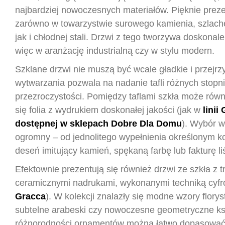
najbardziej nowoczesnych materiałów. Pięknie preze
zarówno w towarzystwie surowego kamienia, szlach
jak i chłodnej stali. Drzwi z tego tworzywa doskonal
więc w aranżację industrialną czy w stylu modern.
Szklane drzwi nie muszą być wcale gładkie i przejrz
wytwarzania pozwala na nadanie tafli różnych stopni
przezroczystości. Pomiędzy taflami szkła może rów
się folia z wydrukiem doskonałej jakości (jak w
linii
dostępnej w sklepach Dobre Dla Domu
). Wybór w
ogromny – od jednolitego wypełnienia określonym k
deseń imitujący kamień, spękaną farbę lub fakturę li
Efektownie prezentują się również drzwi ze szkła z t
ceramicznymi nadrukami, wykonanymi techniką cyfr
Gracca
). W kolekcji znalazły się modne wzory florys
subtelne arabeski czy nowoczesne geometryczne ksz
różnorodności ornamentów można łatwo dopasować