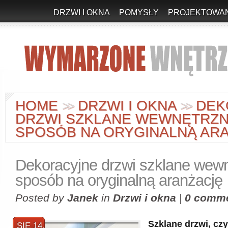
DRZWI I OKNA
POMYSŁY
PROJEKTOWAN
HOME
DRZWI I OKNA
DEK
>
>
>
>
DRZWI SZKLANE WEWNĘTRZN
SPOSÓB NA ORYGINALNĄ AR
Dekoracyjne drzwi szklane wewn
sposób na oryginalną aranżację
Posted by
Janek
in
Drzwi i okna
|
0 comm
Szklane drzwi, czyl
SIE 14,