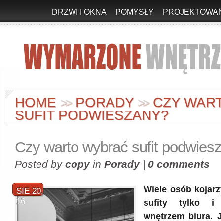
DRZWI I OKNA
POMYSŁY
PROJEKTOWAN
HOME
PORADY
CZY WAR
>
>
>
>
SUFIT PODWIESZANY?
Czy warto wybrać sufit podwies
Posted by
copy
in
Porady
|
0 comments
Wiele osób kojar
SIE 20,
16
sufity tylko i
wnętrzem biura. J