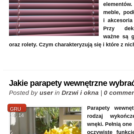
elementów.
meble, podł
i akcesoria
Przy dek
ważne są g
oraz rolety. Czym charakteryzują się i które z ni
Jakie parapety wewnętrzne wybra
Posted by
user
in
Drzwi i okna
|
0 commen
Parapety wewnęt
GRU
19, 14
rodzaj wykończ
wnęki. Pełnią one 
oczywiste funkcj