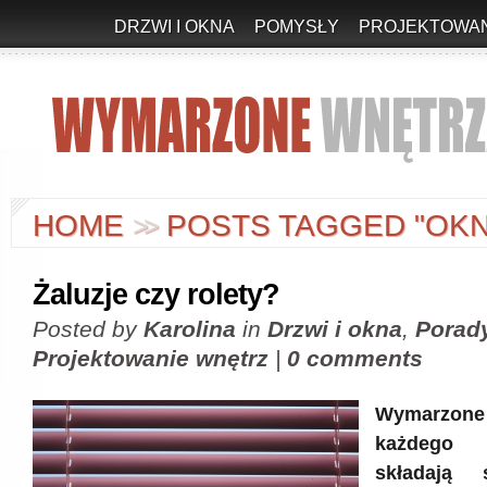
DRZWI I OKNA
POMYSŁY
PROJEKTOWAN
HOME
POSTS TAGGED "OKN
>
>
Żaluzje czy rolety?
Posted by
Karolina
in
Drzwi i okna
,
Porad
Projektowanie wnętrz
|
0 comments
Wymarzo
każdego p
składają