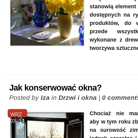
stanowią element 
dostępnych na ry
produktów, do
przede wszyst
wykonane z drewn
tworzywa sztuczn
Jak konserwować okna?
Posted by
Iza
in
Drzwi i okna
|
0 comment
Chociaż nie m
WRZ
03, 14
aby w tym roku zb
na surowość zim