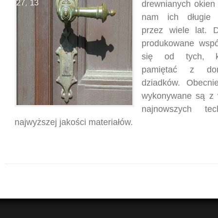
27, 13
drewnianych okien 
nam ich długie f
przez wiele lat. 
produkowane współ
się od tych, 
pamiętać z do
dziadków. Obecni
wykonywane są z 
najnowszych te
najwyższej jakości materiałów.