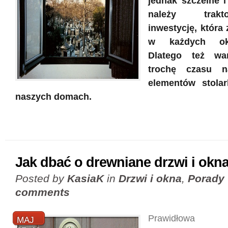
jednak szczelne 
należy trak
inwestycję, która
w każdych okol
Dlatego też wa
trochę czasu n
elementów stolar
naszych domach.
Jak dbać o drewniane drzwi i okn
Posted by
KasiaK
in
Drzwi i okna
,
Porady
comments
Prawidłowa k
MAJ