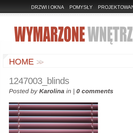
DRZWI I OKNA
POMYSŁY
PROJEKTOWAN
HOME
>
>
1247003_blinds
Posted by
Karolina
in |
0 comments