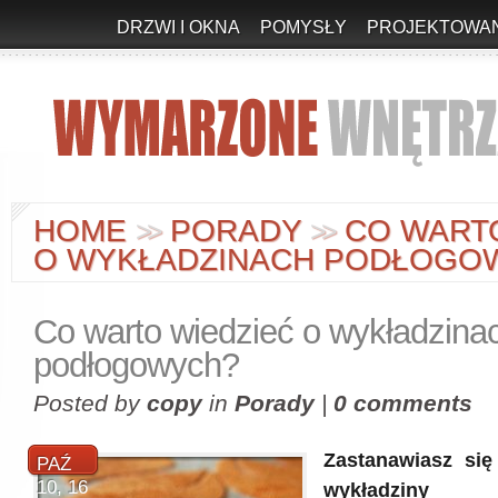
DRZWI I OKNA
POMYSŁY
PROJEKTOWAN
HOME
PORADY
CO WARTO
>
>
>
>
O WYKŁADZINACH PODŁOGO
Co warto wiedzieć o wykładzina
podłogowych?
Posted by
copy
in
Porady
|
0 comments
Zastanawiasz si
PAŹ
10, 16
wykładziny p