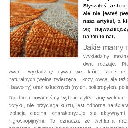
Słyszałeś, że to 
ale nie jesteś p
nasz artykuł, z k
się najważniejsz
na ten temat.
Jakie mamy r
Wykładziny można
dwa rodzaje. Pi
zwane wykładziny dywanowe, które tworzone
naturalnych (wełna zwierzęca – kozy, owce, ale też 
i bawełny) oraz sztucznych (nylon, polipropylen, poli
Do domu powinniśmy wybrać wykładzinę wełnianą,
dotyku, nie przyciąga kurzu, jest odporna na ścier
izolacja cieplna, charakteryzuje się aktywnymi
higroskopijnymi. To oznacza, że wchłania nad