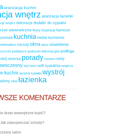
a
aranżacja kuchni
cja wnętrz
aranżacja łazienki
dodatki do sypialni
dekoracje
cje wnętrz
rzwi wewnetrzne
karnisze
firany
inspiracje
kuchnia
kominek
meble kuchenne
okna
oświetlenie
narzuty
minimalizm
okno
podłoga
ieszczeń
poddasze
poduszki dekoracyjne
porady
okój dziecka
rolety
remont
nowoczesny
sypialnia
sufit
styl retro
wnętrza
wystrój
e kuchni
wystrój sypialni
łazienka
asłony
zlew
WSZE KOMENTARZE
ie drzwi wewnętrzne kupić?
-
Jak zabezpieczać schody?
zesny salon