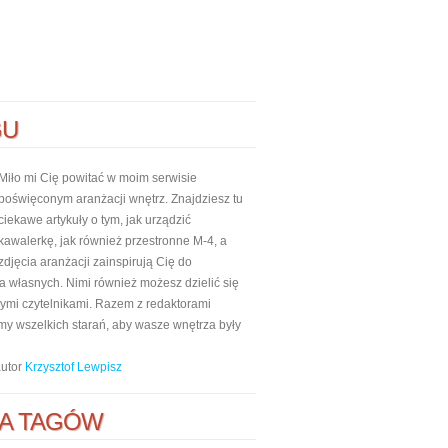
GU
Miło mi Cię powitać w moim serwisie
poświęconym aranżacji wnętrz. Znajdziesz tu
ciekawe artykuły o tym, jak urządzić
kawalerkę, jak również przestronne M-4, a
zdjęcia aranżacji zainspirują Cię do
własnych. Nimi również możesz dzielić się
nnymi czytelnikami. Razem z redaktorami
my wszelkich starań, aby wasze wnętrza były
autor
Krzysztof Lewpisz
A TAGÓW