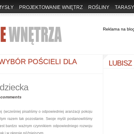
MYSŁY
PROJEKTOWANIE WNĘTRZ
ROŚLINY
TARASY
Reklama na blo
WYBÓR POŚCIELI DLA
LUBISZ
 dziecka
 comments
ej (wcześniej pisaliśmy o odpowiedniej aranżacji pokoju
i tym razem tak pozostanie. Swoje myśli postanowiliśmy
e jest bardzo ważnym czynnikiem odpowiedniego rozwoju
ak i w okresie późniejszym.