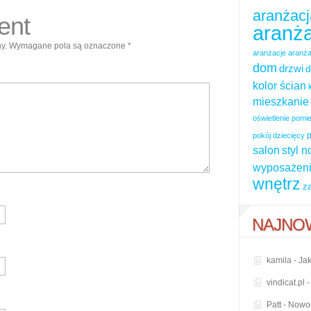
aranżacj
ent
aranża
y.
Wymagane pola są oznaczone
*
aranżacje
aranża
dom
drzwi
d
kolor ścian
mieszkanie
oświetlenie pom
p
pokój dziecięcy
salon
styl 
wyposażeni
wnętrz
z
NAJNO
kamila
-
Jak
vindicat.pl
Patt
-
Nowoc