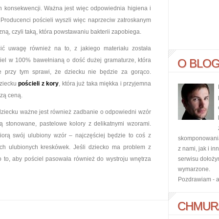
h konsekwencji. Ważna jest więc odpowiednia higiena i
. Producenci pościeli wyszli więc naprzeciw zatroskanym
zną, czyli taką, która powstawaniu bakterii zapobiega.
ić uwagę również na to, z jakiego materiału została
iel w 100% bawełnianą o dość dużej gramaturze, która
O BLO
le przy tym sprawi, że dziecku nie będzie za gorąco.
dziecku
pościeli z kory
, która już taka miękka i przyjemna
szą ceną.
dziecku ważne jest również zadbanie o odpowiedni wzór
ą stonowane, pastelowe kolory z delikatnymi wzorami.
orą swój ulubiony wzór – najczęściej będzie to coś z
skomponowania 
ch ulubionych kreskówek. Jeśli dziecko ma problem z
z nami, jak i i
to, aby pościel pasowała również do wystroju wnętrza
serwisu dołoży
wymarzone.
Pozdrawiam - 
CHMUR