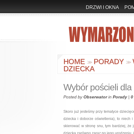
DRZWI I OKNA
PO
HOME
PORADY
>
>
>
>
DZIECKA
Wybór pościeli dla
Posted by
Obserwator
in
Porady
|
0
Skoro już jesteśmy przy tematyce dziecięc
dziecka i doborze oświetlenia), to niech 
skierować w stronę snu, tym bardziej, ż
dziecka zarówno zaraz po jego urodzeniu, j