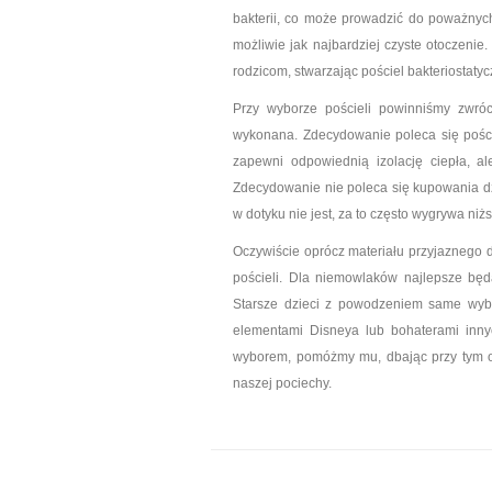
bakterii, co może prowadzić do poważnyc
możliwie jak najbardziej czyste otoczenie
rodzicom, stwarzając pościel bakteriostatyc
Przy wyborze pościeli powinniśmy zwróc
wykonana. Zdecydowanie poleca się pośc
zapewni odpowiednią izolację ciepła, a
Zdecydowanie nie poleca się kupowania 
w dotyku nie jest, za to często wygrywa niż
Oczywiście oprócz materiału przyjaznego 
pościeli. Dla niemowlaków najlepsze będ
Starsze dzieci z powodzeniem same wybi
elementami Disneya lub bohaterami inny
wyborem, pomóżmy mu, dbając przy tym o 
naszej pociechy.