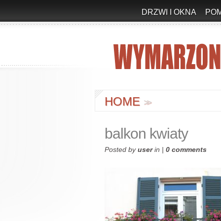
DRZWI I OKNA
PO
HOME
>
>
balkon kwiaty
Posted by
user
in |
0 comments