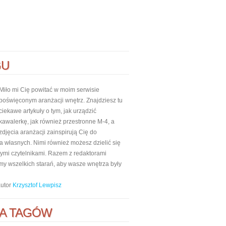
GU
Miło mi Cię powitać w moim serwisie
poświęconym aranżacji wnętrz. Znajdziesz tu
ciekawe artykuły o tym, jak urządzić
kawalerkę, jak również przestronne M-4, a
zdjęcia aranżacji zainspirują Cię do
własnych. Nimi również możesz dzielić się
nnymi czytelnikami. Razem z redaktorami
my wszelkich starań, aby wasze wnętrza były
autor
Krzysztof Lewpisz
A TAGÓW