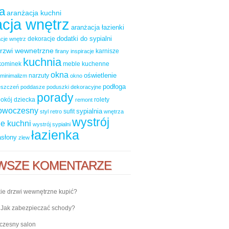
a
aranżacja kuchni
cja wnętrz
aranżacja łazienki
dodatki do sypialni
dekoracje
cje wnętrz
rzwi wewnetrzne
karnisze
firany
inspiracje
kuchnia
kominek
meble kuchenne
okna
oświetlenie
narzuty
minimalizm
okno
podłoga
ieszczeń
poddasze
poduszki dekoracyjne
porady
okój dziecka
rolety
remont
nowoczesny
sypialnia
sufit
styl retro
wnętrza
wystrój
e kuchni
wystrój sypialni
łazienka
asłony
zlew
WSZE KOMENTARZE
ie drzwi wewnętrzne kupić?
-
Jak zabezpieczać schody?
zesny salon