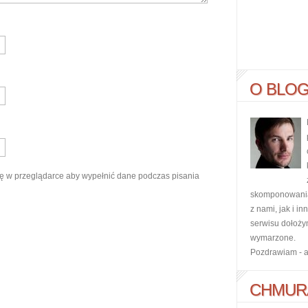
O BLO
ynę w przeglądarce aby wypełnić dane podczas pisania
skomponowania 
z nami, jak i i
serwisu dołoży
wymarzone.
Pozdrawiam - 
CHMUR