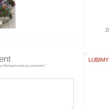
Z
ent
LUBIMY
y.
Wymagane pola są oznaczone
*