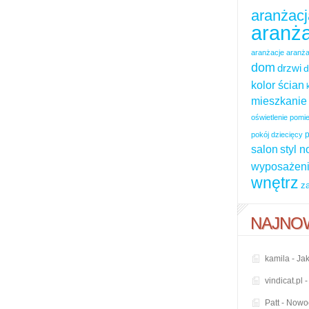
aranżacj
aranża
aranżacje
aranża
dom
drzwi
d
kolor ścian
mieszkanie
oświetlenie pom
p
pokój dziecięcy
salon
styl 
wyposażeni
wnętrz
z
NAJNO
kamila
-
Jak
vindicat.pl
Patt
-
Nowoc