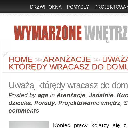
DRZWI I OKNA
POMYSŁY
PROJEKTOWAN
HOME
ARANŻACJE
UWAŻ
>
>
>
>
KTÓRĘDY WRACASZ DO DOM
Uważaj którędy wracasz do do
Posted by
aga
in
Aranżacje
,
Jadalnie
,
Kuc
dziecka
,
Porady
,
Projektowanie wnętrz
,
S
comments
Koniec pracy kojarzy się 