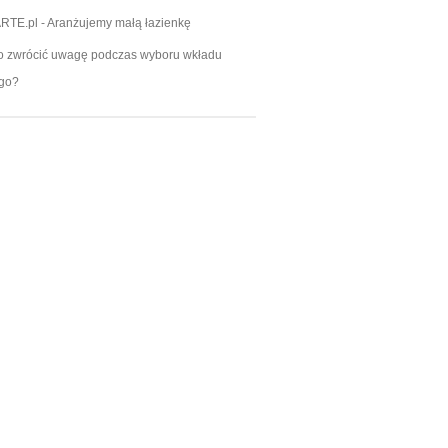
RTE.pl
-
Aranżujemy małą łazienkę
o zwrócić uwagę podczas wyboru wkładu
go?