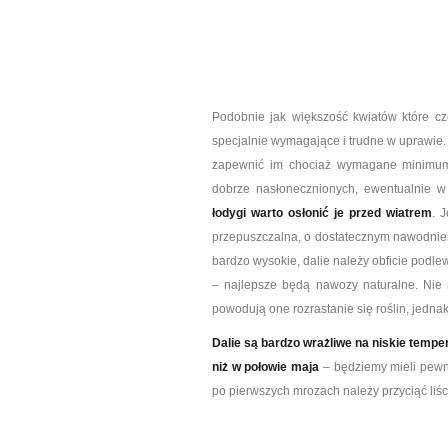
Podobnie jak większość kwiatów które cz
specjalnie wymagające i trudne w uprawie
zapewnić im chociaż wymagane minimum.
dobrze nasłonecznionych, ewentualnie w
łodygi warto osłonić je przed wiatrem
. 
przepuszczalna, o dostatecznym nawodnien
bardzo wysokie, dalie należy obficie podl
– najlepsze będą nawozy naturalne. Nie
powodują one rozrastanie się roślin, jedna
Dalie są bardzo wrażliwe na niskie tempe
niż w połowie maja
– będziemy mieli pewn
po pierwszych mrozach należy przyciąć liśc