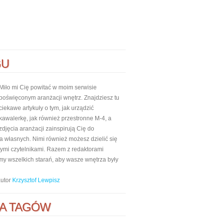
GU
Miło mi Cię powitać w moim serwisie
poświęconym aranżacji wnętrz. Znajdziesz tu
ciekawe artykuły o tym, jak urządzić
kawalerkę, jak również przestronne M-4, a
zdjęcia aranżacji zainspirują Cię do
własnych. Nimi również możesz dzielić się
nnymi czytelnikami. Razem z redaktorami
my wszelkich starań, aby wasze wnętrza były
autor
Krzysztof Lewpisz
A TAGÓW