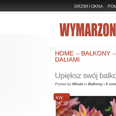
DRZWI I OKNA
PO
HOME
BALKONY
>
>
>
DALIAMI
Upiększ swój balko
Posted by
Mloda
in
Balkony
|
0 co
KW.
24, 15