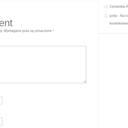
Ceramika-A
justa
-
Na c
ent
kominkowe
y.
Wymagane pola są oznaczone
*