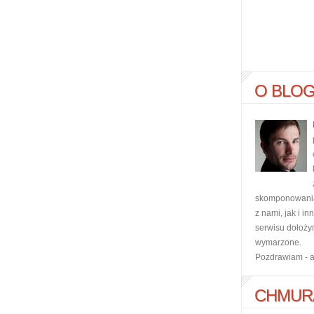
O BLO
skomponowania 
z nami, jak i i
serwisu dołoży
wymarzone.
Pozdrawiam - 
CHMUR