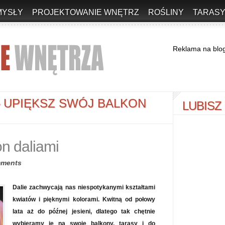
MYSŁY
PROJEKTOWANIE WNĘTRZ
ROŚLINY
TARASY
Reklama na blo
UPIĘKSZ SWÓJ BALKON
LUBISZ
>
n daliami
mments
Dalie zachwycają nas niespotykanymi kształtami
kwiatów i pięknymi kolorami. Kwitną od połowy
lata aż do późnej jesieni, dlatego tak chętnie
wybieramy je na swoje balkony, tarasy i do