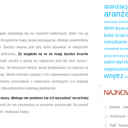
aranżacj
aranża
aranżacje
aranża
dom
drzwi
d
ęsto pojawiają się na naszych balkonach, dalie nie są
kolor ścian
. Oczywiście mają swoje wymagania, dlatego powinniśmy
mieszkanie
 Bardzo ważne jest aby dalie uprawiać w miejscach
oświetlenie pom
 półcieniu.
Ze względu na to że mają bardzo kruche
p
pokój dziecięcy
Jeżeli chodzi o glebę do najlepsza jest dla nich żyzna i
salon
styl 
iu. W okresach letnich, kiedy temperatury na dworze są
wyposażeni
wnętrz
ewać. Warto również zadbać o ich odpowiednie nawożenie
z
 należy przesadzać z nawozami azotowymi. Co prawdą
k zdecydowanie osłabiają kwitnienie.
NAJNO
ratury, dlatego nie powinno się ich wysadzać wcześniej
ość że nie zaszkodzą im poranne przymrozki. Na jesień
kamila
-
Jak
ie i wykopać karpy.
vindicat.pl
Patt
-
Nowoc