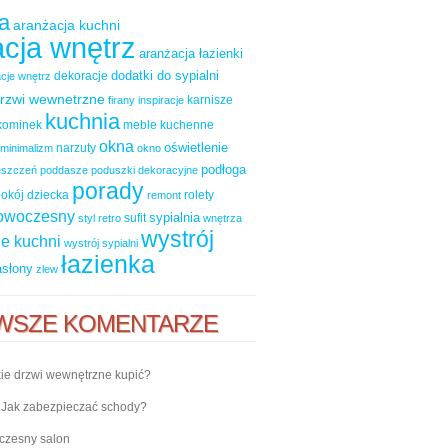
a
aranżacja kuchni
cja wnętrz
aranżacja łazienki
dodatki do sypialni
dekoracje
cje wnętrz
rzwi wewnetrzne
karnisze
firany
inspiracje
kuchnia
kominek
meble kuchenne
okna
oświetlenie
narzuty
minimalizm
okno
podłoga
ieszczeń
poddasze
poduszki dekoracyjne
porady
okój dziecka
rolety
remont
nowoczesny
sypialnia
sufit
styl retro
wnętrza
wystrój
e kuchni
wystrój sypialni
łazienka
asłony
zlew
WSZE KOMENTARZE
ie drzwi wewnętrzne kupić?
-
Jak zabezpieczać schody?
zesny salon