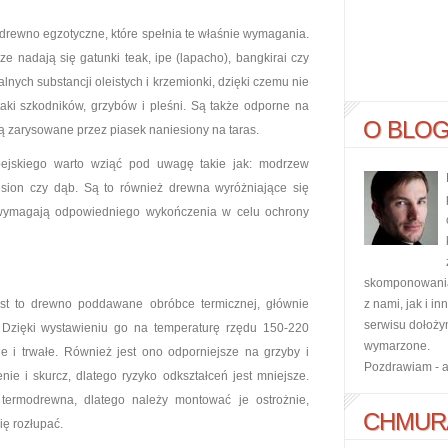
drewno egzotyczne, które spełnia te właśnie wymagania.
 nadają się gatunki teak, ipe (lapacho), bangkirai czy
lnych substancji oleistych i krzemionki, dzięki czemu nie
aki szkodników, grzybów i pleśni. Są także odporne na
O BLO
ną zarysowane przez piasek naniesiony na taras.
ejskiego warto wziąć pod uwagę takie jak: modrzew
 jesion czy dąb. Są to również drewna wyróżniające się
e wymagają odpowiedniego wykończenia w celu ochrony
skomponowania 
st to drewno poddawane obróbce termicznej, głównie
z nami, jak i i
serwisu dołoży
Dzięki wystawieniu go na temperaturę rzędu 150-220
wymarzone.
lne i trwałe. Również jest ono odporniejsze na grzyby i
Pozdrawiam - 
nie i skurcz, dlatego ryzyko odkształceń jest mniejsze.
termodrewna, dlatego należy montować je ostrożnie,
CHMUR
ę rozłupać.