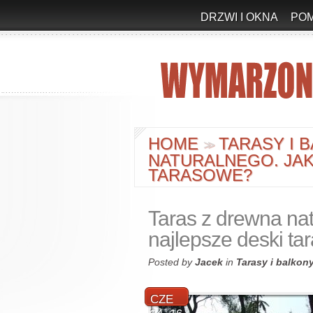
DRZWI I OKNA
PO
HOME
TARASY I 
>
>
NATURALNEGO. JAK
TARASOWE?
Taras z drewna na
najlepsze deski t
Posted by
Jacek
in
Tarasy i balkon
CZE