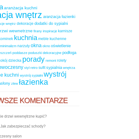
a
aranżacja kuchni
cja wnętrz
aranżacja łazienki
dodatki do sypialni
dekoracje
cje wnętrz
rzwi wewnetrzne
karnisze
firany
inspiracje
kuchnia
kominek
meble kuchenne
okna
oświetlenie
narzuty
minimalizm
okno
podłoga
ieszczeń
poddasze
poduszki dekoracyjne
porady
okój dziecka
rolety
remont
nowoczesny
sypialnia
sufit
styl retro
wnętrza
wystrój
e kuchni
wystrój sypialni
łazienka
asłony
zlew
WSZE KOMENTARZE
ie drzwi wewnętrzne kupić?
-
Jak zabezpieczać schody?
zesny salon