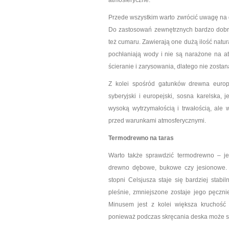
atmosferyczne.
Przede wszystkim warto zwrócić uwagę na 
Do zastosowań zewnętrznych bardzo dobrze
też cumaru. Zawierają one dużą ilość natura
pochłaniają wody i nie są narażone na at
ścieranie i zarysowania, dlatego nie zosta
Z kolei spośród gatunków drewna europ
syberyjski i europejski, sosna karelska,
wysoką wytrzymałością i trwałością, al
przed warunkami atmosferycznymi.
Termodrewno na taras
Warto także sprawdzić termodrewno – je
drewno dębowe, bukowe czy jesionowe. 
stopni Celsjusza staje się bardziej stabi
pleśnie, zmniejszone zostaje jego pęcznie
Minusem jest z kolei większa kruchość 
ponieważ podczas skręcania deska może si