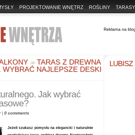
MYSŁY
PROJEKTOWANIE WNĘTRZ
ROŚLINY
TARASY
Reklama na blo
BALKONY
TARAS Z DREWNA
LUBISZ
>
>
 WYBRAĆ NAJLEPSZE DESKI
turalnego. Jak wybrać
arasowe?
y
|
0 comments
Jeżeli szukasz pomysłu na elegancki i naturalnie