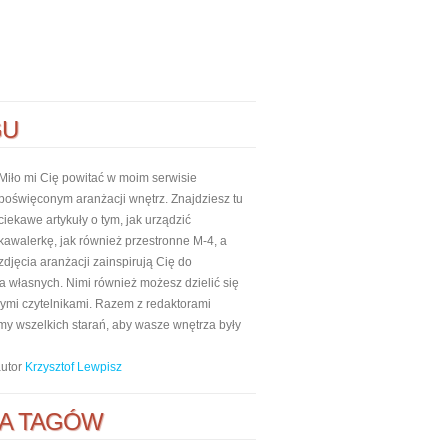
GU
Miło mi Cię powitać w moim serwisie
poświęconym aranżacji wnętrz. Znajdziesz tu
ciekawe artykuły o tym, jak urządzić
kawalerkę, jak również przestronne M-4, a
zdjęcia aranżacji zainspirują Cię do
własnych. Nimi również możesz dzielić się
nnymi czytelnikami. Razem z redaktorami
my wszelkich starań, aby wasze wnętrza były
autor
Krzysztof Lewpisz
A TAGÓW