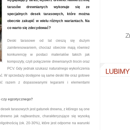
wyglądający taras, wybierz drewno. Nawierzchnię
tarasów drewnianych wykonuje się ze
specjalnych desek tarasowych, które można
obecnie zakupić w wielu różnych wariantach. Na
co warto się zdecydować?
Z
Deski tarasowe od lat cieszą się dużym
zainteresowaniem, chociaż obecnie mają również
konkurencję w postaci materiałów takich jak
kompozyty, czyli połączenie drewnianych trocin oraz
PCV. Gdy jednak szukasz naturalnego wykończenia
LUBIMY
ać. W sprzedaży dostępne są same deski lite oraz gotowe
pić razem z dopasowanymi legarami i elementami
o czy egzotycznego?
desek tarasowych jest gatunek drewna, z którego są one
 drewno jak najtwardsze, charakteryzujące się wysoką
ilgotnością (ok. 20-30%), które jest odporne na warunki