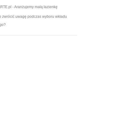
RTE.pl
-
Aranżujemy małą łazienkę
o zwrócić uwagę podczas wyboru wkładu
go?