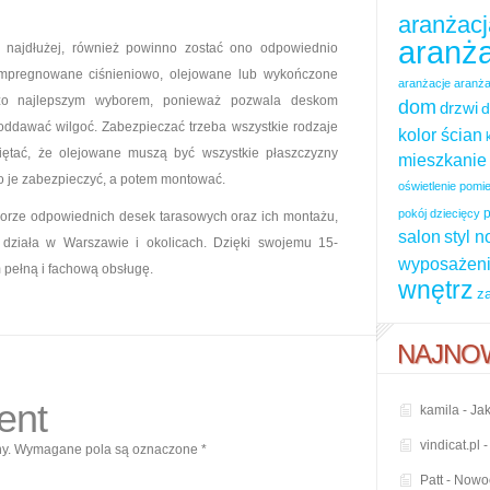
aranżacj
aranża
 najdłużej, również powinno zostać ono odpowiednio
mpregnowane ciśnieniowo, olejowane lub wykończone
aranżacje
aranża
iczo najlepszym wyborem, ponieważ pozwala deskom
dom
drzwi
d
 oddawać wilgoć. Zabezpieczać trzeba wszystkie rodzaje
kolor ścian
ętać, że olejowane muszą być wszystkie płaszczyzny
mieszkanie
to je zabezpieczyć, a potem montować.
oświetlenie pom
p
pokój dziecięcy
orze odpowiednich desek tarasowych oraz ich montażu,
salon
styl 
a działa w Warszawie i okolicach. Dzięki swojemu 15-
wyposażeni
 pełną i fachową obsługę.
wnętrz
z
NAJNO
ent
kamila
-
Jak
vindicat.pl
y.
Wymagane pola są oznaczone
*
Patt
-
Nowoc