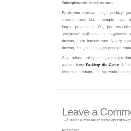
Zabezpieczenie desek na taras
By drewno tarasowe mogło posłużyć jak
zabezpieczone. Można zakupić drewno i
innymi preparatami. Olej jest zasadn
„oddychać”, czyli naturalnie przyjmować i
drewna, także termodrewno. Należy pami
drewna, dlatego najlepiej na początku war
Gdy szukasz profesjonalnej pomocy w dob
wybierz firmę
Parkiety dla Ciebie
, któr
letniemu doświadczeniu zapewnia klientom
Leave a Comm
Twój adres e-mail nie zostanie opublikowan
Komentarz