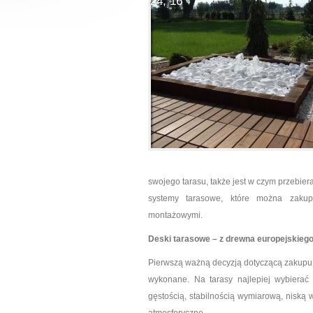
24, 16
swojego tarasu, także jest w czym przebier
systemy tarasowe, które można zaku
montażowymi.
Deski tarasowe – z drewna europejskieg
Pierwszą ważną decyzją dotyczącą zakupu 
wykonane. Na tarasy najlepiej wybierać
gęstością, stabilnością wymiarową, niską w