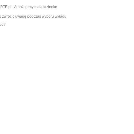
RTE.pl
-
Aranżujemy małą łazienkę
o zwrócić uwagę podczas wyboru wkładu
go?