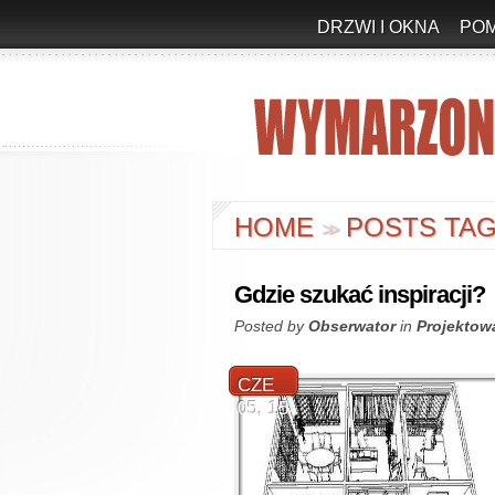
DRZWI I OKNA
PO
HOME
POSTS TAG
>
>
Gdzie szukać inspiracji?
Posted by
Obserwator
in
Projektow
CZE
05, 15