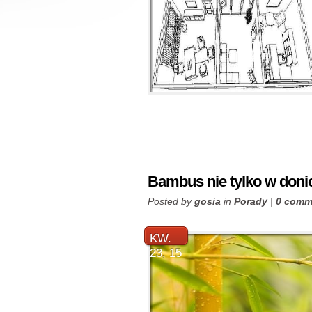
Bambus nie tylko w doni
Posted by
gosia
in
Porady
|
0 comm
KW.
23, 15