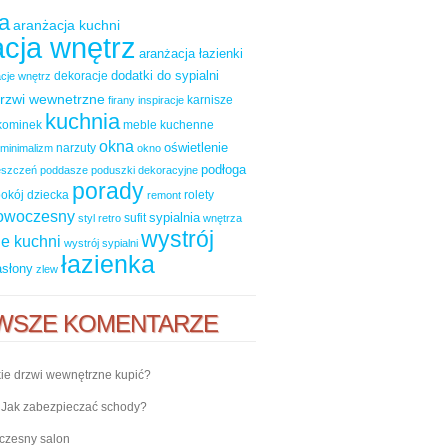
a
aranżacja kuchni
cja wnętrz
aranżacja łazienki
dodatki do sypialni
dekoracje
cje wnętrz
rzwi wewnetrzne
karnisze
firany
inspiracje
kuchnia
kominek
meble kuchenne
okna
oświetlenie
narzuty
minimalizm
okno
podłoga
ieszczeń
poddasze
poduszki dekoracyjne
porady
okój dziecka
rolety
remont
nowoczesny
sypialnia
sufit
styl retro
wnętrza
wystrój
e kuchni
wystrój sypialni
łazienka
asłony
zlew
WSZE KOMENTARZE
ie drzwi wewnętrzne kupić?
-
Jak zabezpieczać schody?
zesny salon