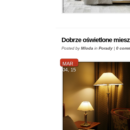
Dobrze oświetlone miesz
Posted by
Mloda
in
Porady
|
0 com
MAR
04, 15