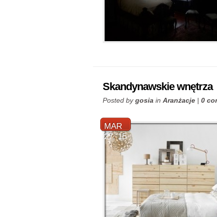
Skandynawskie wnętrza
Posted by
gosia
in
Aranżacje
|
0 c
MAR
27, 15