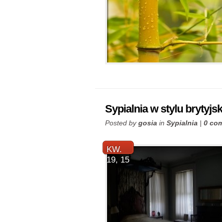
Sypialnia w stylu brytyjs
Posted by
gosia
in
Sypialnia
|
0 co
KW.
19, 15