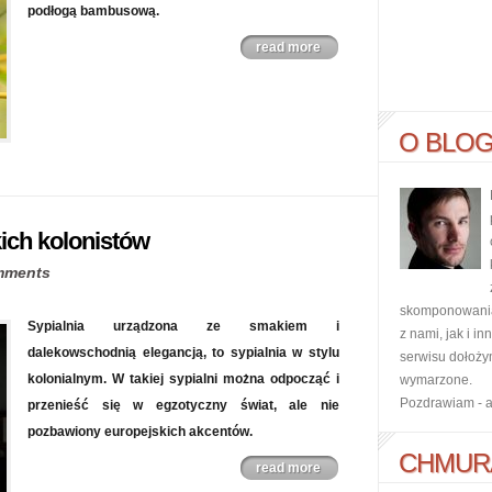
podłogą bambusową.
read more
O BLO
kich kolonistów
mments
skomponowania 
Sypialnia urządzona ze smakiem i
z nami, jak i i
dalekowschodnią elegancją, to sypialnia w stylu
serwisu dołoży
kolonialnym. W takiej sypialni można odpocząć i
wymarzone.
Pozdrawiam - 
przenieść się w egzotyczny świat, ale nie
pozbawiony europejskich akcentów.
CHMUR
read more