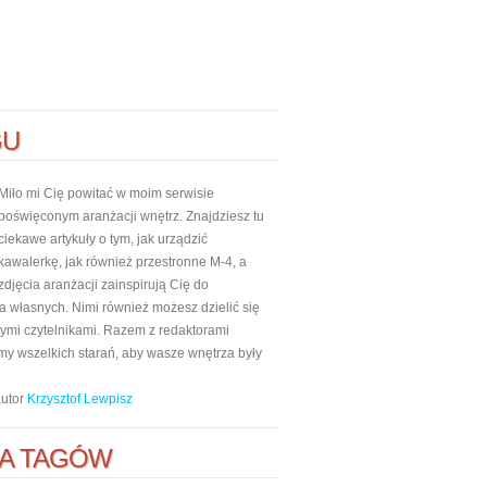
GU
Miło mi Cię powitać w moim serwisie
poświęconym aranżacji wnętrz. Znajdziesz tu
ciekawe artykuły o tym, jak urządzić
kawalerkę, jak również przestronne M-4, a
zdjęcia aranżacji zainspirują Cię do
własnych. Nimi również możesz dzielić się
nnymi czytelnikami. Razem z redaktorami
my wszelkich starań, aby wasze wnętrza były
autor
Krzysztof Lewpisz
A TAGÓW