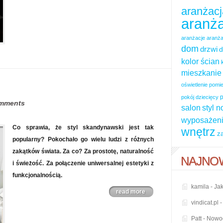
aranżacj
aranża
aranżacje
aranża
dom
drzwi
d
kolor ścian
mieszkanie
oświetlenie pom
p
pokój dziecięcy
omments
salon
styl 
wyposażeni
Co sprawia, że styl skandynawski jest tak
wnętrz
z
popularny? Pokochało go wielu ludzi z różnych
zakątków świata. Za co? Za prostotę, naturalność
NAJNO
i świeżość. Za połączenie uniwersalnej estetyki z
funkcjonalnością.
kamila
-
Jak
read more
vindicat.pl
Patt
-
Nowoc