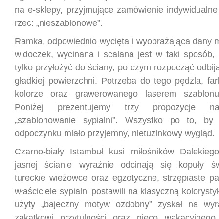
na e-sklepy, przyjmujące zamówienie indywidualne 
rzec: „nieszablonowe”.
Ramka, odpowiednio wycięta i wyobrażająca dany m
widoczek, wycinana i scalana jest w taki sposób, 
tylko przyłożyć do ściany, po czym rozpocząć odbi
gładkiej powierzchni. Potrzeba do tego pędzla, f
kolorze oraz grawerowanego laserem szablonu
Poniżej prezentujemy trzy propozycje na
„szablonowanie sypialni”. Wszystko po to, by
odpoczynku miało przyjemny, nietuzinkowy wygląd.
Czarno-biały Istambuł kusi miłośników Dalekie
jasnej ścianie wyraźnie odcinają się kopuły św
tureckie wieżowce oraz egzotyczne, strzępiaste pa
właściciele sypialni postawili na klasyczną koloryst
użyty „bajeczny motyw ozdobny” zyskał na wyraz
zakątkowi przytulności oraz nieco wakacyjneg