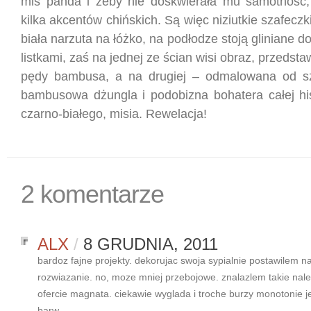
miś panda i żeby nie doskwierała mu samotność,
kilka akcentów chińskich. Są więc niziutkie szafeczk
biała narzuta na łóżko, na podłodze stoją gliniane d
listkami, zaś na jednej ze ścian wisi obraz, przedst
pędy bambusa, a na drugiej – odmalowana od s
bambusowa dżungla i podobizna bohatera całej hist
czarno-białego, misia. Rewelacja!
2 komentarze
ALX
/
8 GRUDNIA, 2011
bardoz fajne projekty. dekorujac swoja sypialnie postawilem 
rozwiazanie. no, moze mniej przebojowe. znalazlem takie nale
ofercie magnata. ciekawie wyglada i troche burzy monotonie j
barw.