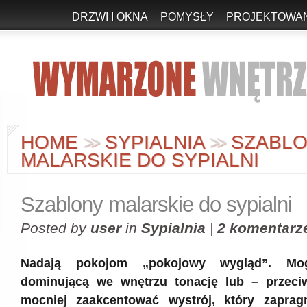
DRZWI I OKNA
POMYSŁY
PROJEKTOWAN
HOME
SYPIALNIA
SZABL
>
>
>
>
MALARSKIE DO SYPIALNI
Szablony malarskie do sypialni
Posted by
user
in
Sypialnia
|
2 komentarz
Nadają pokojom „pokojowy wygląd”. Mo
dominującą we wnętrzu tonację lub – przeci
mocniej zaakcentować wystrój, który zaprag