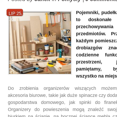
Pojemniki, pudełk
LIP 25,
16
to doskonałe
przechowywania
przedmiotów. P
każdym pomieszcz
drobiazgów zna
codzienne funk
przestrzeni, 
pamiętamy, b
wszystko na miejs
Do zrobienia organizerów wiszących możem
akcesoria biurowe, takie jak duże spinacze czy doda
gospodarstwa domowego, jak spinki do firane
Organizery do powieszenia mogą znaleźć swo
biurkiem na ścianie, na bocznej ściance mebla c