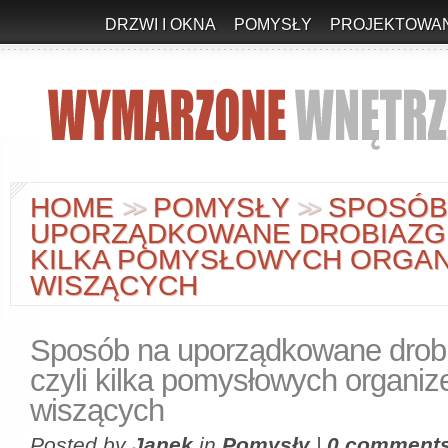
DRZWI I OKNA
POMYSŁY
PROJEKTOWAN
HOME
POMYSŁY
SPOSÓB
>
>
>
>
UPORZĄDKOWANE DROBIAZGI,
KILKA POMYSŁOWYCH ORGA
WISZĄCYCH
Sposób na uporządkowane drobi
czyli kilka pomysłowych organiz
wiszących
Posted by
Janek
in
Pomysły
|
0 comment