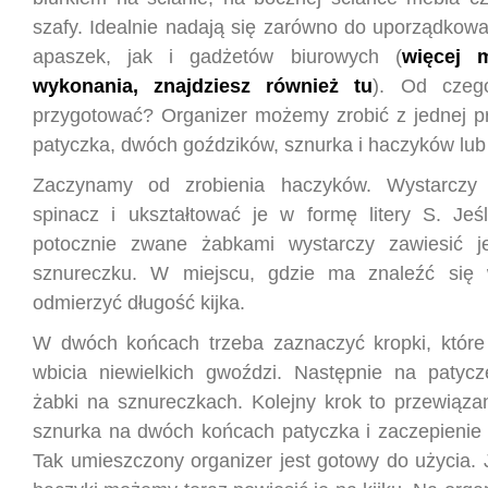
szafy. Idealnie nadają się zarówno do uporządkowa
apaszek, jak i gadżetów biurowych (
więcej m
wykonania, znajdziesz również tu
). Od czeg
przygotować? Organizer możemy zrobić z jednej pro
patyczka, dwóch goździków, sznurka i haczyków lub 
Zaczynamy od zrobienia haczyków. Wystarczy
spinacz i ukształtować je w formę litery S. Jeś
potocznie zwane żabkami wystarczy zawiesić j
sznureczku. W miejscu, gdzie ma znaleźć się 
odmierzyć długość kijka.
W dwóch końcach trzeba zaznaczyć kropki, które
wbicia niewielkich gwoździ. Następnie na patyc
żabki na sznureczkach. Kolejny krok to przewiąza
sznurka na dwóch końcach patyczka i zaczepienie 
Tak umieszczony organizer jest gotowy do użycia. 