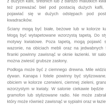
z dużych kafli, średnich lub z bardzo malutkich k
też przeważać biel pod postacią dużych kafli
pojawiać się w dużych odstępach pod posta
kwadracików.
Ściany mogą być białe, beżowe lub w kolorze k
Mogą być wytapetowane wzorzystą tapetą. Do sty
motywy kwiatowe. Poza tapetą, mogą pojawić 
wazonie, na obiciach mebli oraz na jedwabnych f
firanki powinny zawisnąć w oknie łazienki. W salo
można zwiesić grubsze zasłony.
Podłoga może być z ciemnego drewna. Mile widzia
dywan. Kanapa i fotele powinny być stylizowane
obiciem w kolorze czerwieni, ciemnej zieleni, gran
wzorzystym w kwiaty. W salonie ciekawie będzie 
gramofon lub stylizowane radio. Nie może zabra
który może również zawisnąć w sypialni oraz w łazi