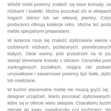
Wśród mebli powinny znaleźć się stare komody, sto
nóżkami i toaletki. Można poszukać ich w sklepach
tragach staroci lub we własnej piwnicy. Częs
producenci oferują kolekcje retro. Można też post
meble specjalnymi preparatami.
W łazience musi się znaleźć stylizowana wanna 
ozdobnych nóżkach, pozłacanych, posrebrzanych
białych. Obok wanny, jeśli przestrzeń na to po
stanąć drewniane krzesło z obiciem. Ceramika powi
zaokrąglonych kształtach, stojąca nie podwie
umywalkowe i sawannowe powinny być białe, styliz
lub miedziane.
W kuchni staromodne meble nie muszą gryźć się
designer urządzeń. Warto poszukać stylizowanyc
które są w ofercie wielu sklepów. Charakteru kuch
młynek do kawy, maselniczka czy moździerz. Wa