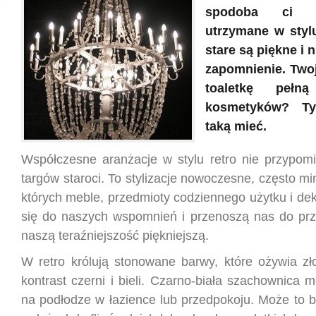
spodoba ci s
utrzymane w stylu
stare są piękne i 
zapomnienie. Twoj
toaletkę pełną
kosmetyków? T
taką mieć.
Współczesne aranżacje w stylu retro nie przypomi
targów staroci. To stylizacje nowoczesne, często mi
których meble, przedmioty codziennego użytku i de
się do naszych wspomnień i przenoszą nas do prze
naszą teraźniejszość piękniejszą.
W retro królują stonowane barwy, które ożywia zło
kontrast czerni i bieli. Czarno-biała szachownica 
na podłodze w łazience lub przedpokoju. Może to 