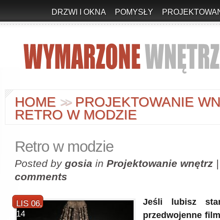
DRZWI I OKNA
POMYSŁY
PROJEKTOWAN
HOME
PROJEKTOWANIE W
>
>
RETRO W MODZIE
Retro w modzie
Posted by
gosia
in
Projektowanie wnętrz
comments
Jeśli lubisz sta
LIS 06,
14
przedwojenne film