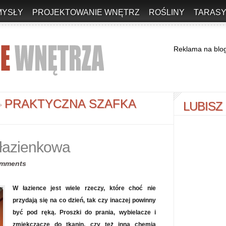
MYSŁY
PROJEKTOWANIE WNĘTRZ
ROŚLINY
TARASY
Reklama na blo
PRAKTYCZNA SZAFKA
LUBISZ
>
 łazienkowa
omments
W łazience jest wiele rzeczy, które choć nie
przydają się na co dzień, tak czy inaczej powinny
być pod ręką. Proszki do prania, wybielacze i
zmiękczacze do tkanin, czy też inna chemia