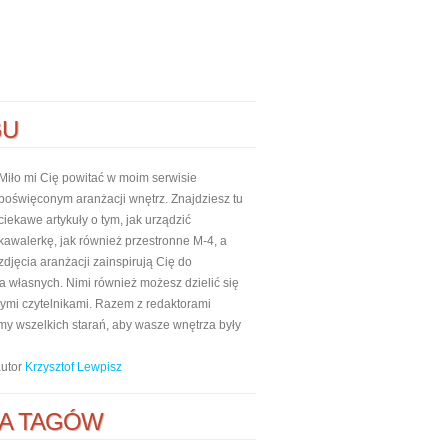
GU
Miło mi Cię powitać w moim serwisie
poświęconym aranżacji wnętrz. Znajdziesz tu
ciekawe artykuły o tym, jak urządzić
kawalerkę, jak również przestronne M-4, a
zdjęcia aranżacji zainspirują Cię do
własnych. Nimi również możesz dzielić się
nnymi czytelnikami. Razem z redaktorami
my wszelkich starań, aby wasze wnętrza były
autor
Krzysztof Lewpisz
A TAGÓW