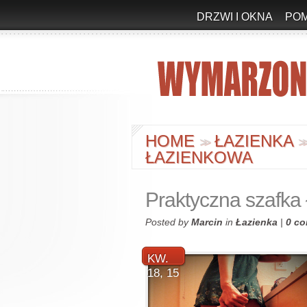
DRZWI I OKNA
PO
HOME
ŁAZIENKA
>
>
>
ŁAZIENKOWA
Praktyczna szafka
Posted by
Marcin
in
Łazienka
|
0 c
KW.
18, 15