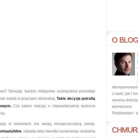
O BLO
skomponowania 
owe? Stosując bardzo nietypowe rozwiązania pozostaje
z nami, jak i i
ia mebla w pracowni stolarskiej.
Takie decyzje potrafią
serwisu dołoży
sowym.
Czy zatem marząc o niepowtarzalnej łazience
wymarzone.
Pozdrawiam - 
nie.
ego w marketach ma swoją niezaprzeczalną zaletę.
CHMUR
kompatybilne
, odpada więc kwestia nerwowego szukania