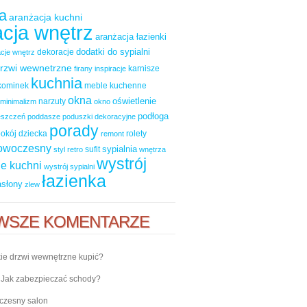
a
aranżacja kuchni
cja wnętrz
aranżacja łazienki
dodatki do sypialni
dekoracje
cje wnętrz
rzwi wewnetrzne
karnisze
firany
inspiracje
kuchnia
kominek
meble kuchenne
okna
oświetlenie
narzuty
minimalizm
okno
podłoga
ieszczeń
poddasze
poduszki dekoracyjne
porady
okój dziecka
rolety
remont
nowoczesny
sypialnia
sufit
styl retro
wnętrza
wystrój
e kuchni
wystrój sypialni
łazienka
asłony
zlew
WSZE KOMENTARZE
ie drzwi wewnętrzne kupić?
-
Jak zabezpieczać schody?
zesny salon