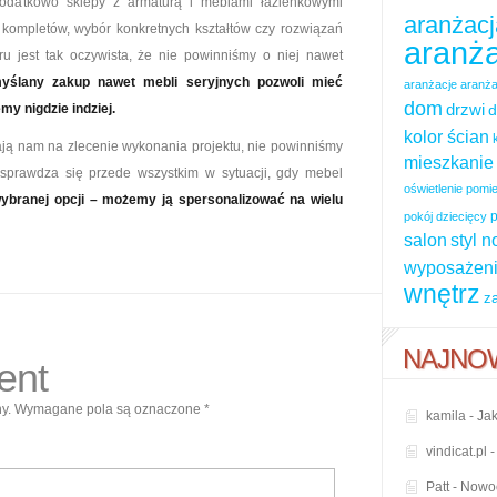
Dodatkowo sklepy z armaturą i meblami łazienkowymi
aranżacj
kompletów, wybór konkretnych kształtów czy rozwiązań
aranża
ru jest tak oczywista, że nie powinniśmy o niej nawet
myślany zakup nawet mebli seryjnych pozwoli mieć
aranżacje
aranża
dom
drzwi
my nigdzie indziej.
d
kolor ścian
ają nam na zlecenie wykonania projektu, nie powinniśmy
mieszkanie
 sprawdza się przede wszystkim w sytuacji, gdy mebel
oświetlenie pom
wybranej opcji – możemy ją spersonalizować na wielu
p
pokój dziecięcy
salon
styl 
wyposażeni
wnętrz
z
NAJNO
ent
y.
Wymagane pola są oznaczone
*
kamila
-
Jak
vindicat.pl
Patt
-
Nowoc