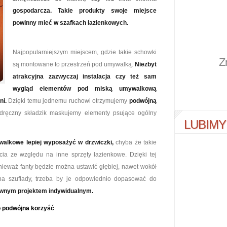
gospodarcza. Takie produkty swoje miejsce
powinny mieć w szafkach łazienkowych.
Najpopularniejszym miejscem, gdzie takie schowki
Z
są montowane to przestrzeń pod umywalką.
Niezbyt
atrakcyjna zazwyczaj instalacja czy też sam
wygląd elementów pod miską umywalkową
ni.
Dzięki temu jednemu ruchowi otrzymujemy
podwójną
dręczny składzik maskujemy elementy psujące ogólny
LUBIMY
walkowe lepiej wyposażyć w drzwiczki,
chyba że takie
ęcia ze względu na inne sprzęty łazienkowe. Dzięki tej
nieważ fanty będzie można ustawić głębiej, nawet wokół
a szuflady, trzeba by je odpowiednio dopasować do
townym projektem indywidualnym.