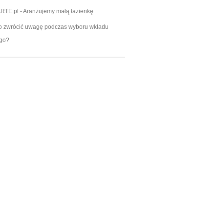
RTE.pl
-
Aranżujemy małą łazienkę
o zwrócić uwagę podczas wyboru wkładu
go?