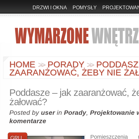
DRZWI I OKNA
POMYSŁY
PROJEKTOWAN
HOME
PORADY
PODDASZE
>
>
>
>
ZAARANŻOWAĆ, ŻEBY NIE Ż
Poddasze – jak zaaranżować, ż
żałować?
Posted by
user
in
Porady
,
Projektowanie 
komentarze
Pomieszczenia
GRU