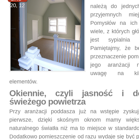
20, 12
należą do jednych
przyjemnych mi
Pomysłów na ich 
wiele, z których g
jest sypialnia 
Pamiętajmy, że b
przeznaczenie pomi
jego aranżacji n
uwagę na kilk
elementów.
Okiennie, czyli jasność i 
świeżego powietrza
Przy aranżacji poddasza już na wstępie zysku
pierwsze, dzięki skośnym oknom mamy więk
naturalnego światła niż ma to miejsce w standard
Dodatkowo pomieszczenie od razu wydaje się być pr