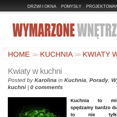
DRZWI I OKNA
POMYSŁY
PROJEKTOWAN
HOME
KUCHNIA
KWIATY W
>
>
>
>
Kwiaty w kuchni
Posted by
Karolina
in
Kuchnia
,
Porady
,
W
kuchni
|
0 comments
Kuchnia to mie
spędzamy bardzo du
to nie tylk