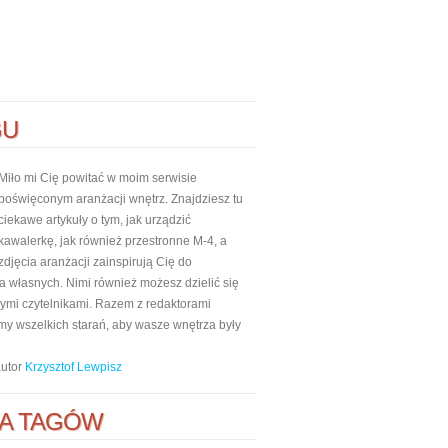
GU
Miło mi Cię powitać w moim serwisie
poświęconym aranżacji wnętrz. Znajdziesz tu
ciekawe artykuły o tym, jak urządzić
kawalerkę, jak również przestronne M-4, a
zdjęcia aranżacji zainspirują Cię do
własnych. Nimi również możesz dzielić się
nnymi czytelnikami. Razem z redaktorami
my wszelkich starań, aby wasze wnętrza były
autor
Krzysztof Lewpisz
A TAGÓW