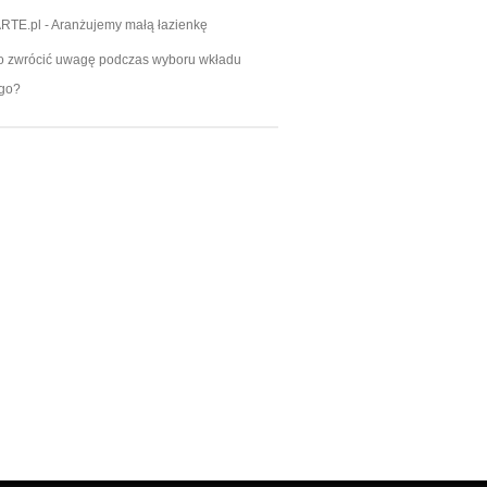
RTE.pl
-
Aranżujemy małą łazienkę
o zwrócić uwagę podczas wyboru wkładu
go?