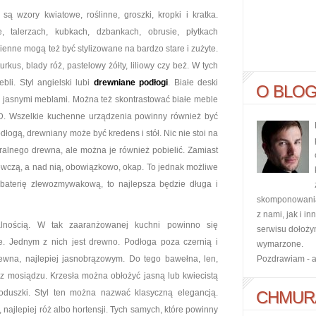
ą wzory kwiatowe, roślinne, groszki, kropki i kratka.
 talerzach, kubkach, dzbankach, obrusie, płytkach
cienne mogą też być stylizowane na bardzo stare i zużyte.
kus, blady róż, pastelowy żółty, liliowy czy beż. W tych
bli. Styl angielski lubi
drewniane podłogi
. Białe deski
O BLO
i jasnymi meblami. Można też skontrastować białe meble
D. Wszelkie kuchenne urządzenia powinny również być
dłogą, drewniany może być kredens i stół. Nic nie stoi na
ralnego drewna, ale można je również pobielić. Zamiast
ewczą, a nad nią, obowiązkowo, okap. To jednak możliwe
o baterię zlewozmywakową, to najlepsza będzie długa i
skomponowania 
z nami, jak i i
uralnością. W tak zaaranżowanej kuchni powinno się
serwisu dołoży
ne. Jednym z nich jest drewno. Podłoga poza czernią i
wymarzone.
ewna, najlepiej jasnobrązowym. Do tego bawełna, len,
Pozdrawiam - 
i z mosiądzu. Krzesła można obłożyć jasną lub kwiecistą
poduszki. Styl ten można nazwać klasyczną elegancją.
CHMUR
 najlepiej róż albo hortensji. Tych samych, które powinny