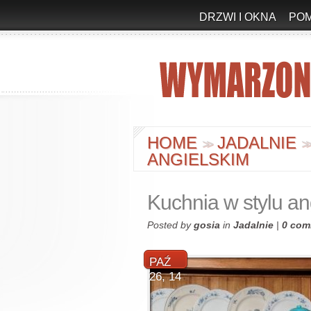
DRZWI I OKNA
PO
HOME
JADALNIE
>
>
>
ANGIELSKIM
Kuchnia w stylu an
Posted by
gosia
in
Jadalnie
|
0 com
PAŹ
26, 14