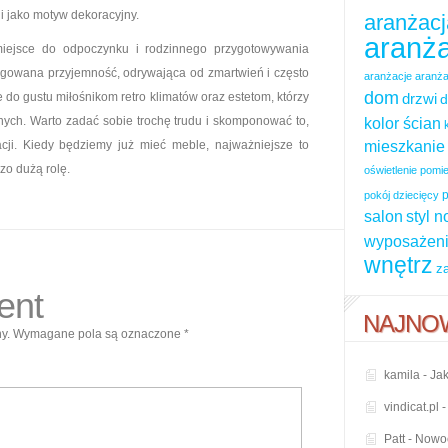
i jako motyw dekoracyjny.
aranżacj
aranża
miejsce do odpoczynku i rodzinnego przygotowywania
tęgowana przyjemność, odrywająca od zmartwień i często
aranżacje
aranża
dom
 do gustu miłośnikom retro klimatów oraz estetom, którzy
drzwi
d
nych. Warto zadać sobie trochę trudu i skomponować to,
kolor ścian
mieszkanie
zacji. Kiedy będziemy już mieć meble, najważniejsze to
dzo dużą rolę.
oświetlenie pom
p
pokój dziecięcy
salon
styl 
wyposażeni
wnętrz
z
ent
NAJNO
y.
Wymagane pola są oznaczone
*
kamila
-
Jak
vindicat.pl
Patt
-
Nowoc