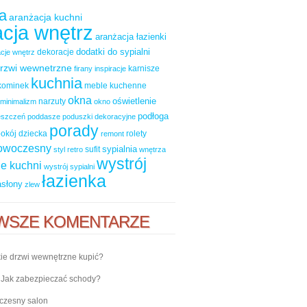
a
aranżacja kuchni
cja wnętrz
aranżacja łazienki
dodatki do sypialni
dekoracje
cje wnętrz
rzwi wewnetrzne
karnisze
firany
inspiracje
kuchnia
kominek
meble kuchenne
okna
oświetlenie
narzuty
minimalizm
okno
podłoga
ieszczeń
poddasze
poduszki dekoracyjne
porady
okój dziecka
rolety
remont
nowoczesny
sypialnia
sufit
styl retro
wnętrza
wystrój
e kuchni
wystrój sypialni
łazienka
asłony
zlew
WSZE KOMENTARZE
ie drzwi wewnętrzne kupić?
-
Jak zabezpieczać schody?
zesny salon