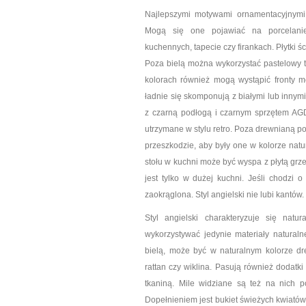
Najlepszymi motywami ornamentacyjnymi s
Mogą się one pojawiać na porcelanie,
kuchennych, tapecie czy firankach. Płytki ś
Poza bielą można wykorzystać pastelowy tur
kolorach również mogą wystąpić fronty me
ładnie się skomponują z białymi lub innym
z czarną podłogą i czarnym sprzętem AG
utrzymane w stylu retro. Poza drewnianą po
przeszkodzie, aby były one w kolorze natu
stołu w kuchni może być wyspa z płytą grz
jest tylko w dużej kuchni. Jeśli chodzi 
zaokrąglona. Styl angielski nie lubi kantów.
Styl angielski charakteryzuje się nat
wykorzystywać jedynie materiały natural
bielą, może być w naturalnym kolorze dr
rattan czy wiklina. Pasują również dodatk
tkaniną. Mile widziane są też na nich 
Dopełnieniem jest bukiet świeżych kwiatów,