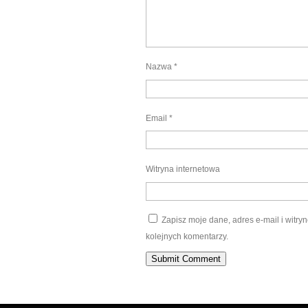
Nazwa
*
Email
*
Witryna internetowa
Zapisz moje dane, adres e-mail i witr
kolejnych komentarzy.