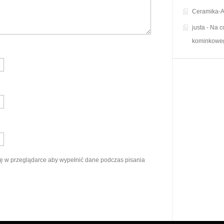
Ceramika-A
justa
-
Na c
kominkowe
ynę w przeglądarce aby wypełnić dane podczas pisania