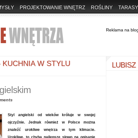
MYSŁY
PROJEKTOWANIE WNĘTRZ
ROŚLINY
TARASY
Reklama na blo
KUCHNIA W STYLU
LUBISZ
>
gielskim
ments
Styl angielski od wieków króluje w swojej
ojczyźnie. Jednak również w Polsce można
znaleźć urokliwe wnętrza w tym klimacie.
Urokliwe, to chyba najlepsze słowo na opisanie