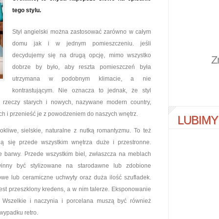
tego stylu.
Styl angielski można zastosować zarówno w całym
domu jak i w jednym pomieszczeniu. jeśli
decydujemy się na drugą opcję, mimo wszystko
Z
dobrze by było, aby reszta pomieszczeń była
utrzymana w podobnym klimacie, a nie
kontrastującym. Nie oznacza to jednak, że styl
ie rzeczy starych i nowych, nazywane modern country,
h i przenieść je z powodzeniem do naszych wnętrz.
LUBIMY
okliwe, sielskie, naturalne z nutką romantyzmu. To też
ają się przede wszystkim wnętrza duże i przestronne.
ne barwy. Przede wszystkim biel, zwłaszcza na meblach
inny być stylizowane na starodawne lub zdobione
we lub ceramiczne uchwyty oraz duża ilość szufladek.
est przeszklony kredens, a w nim talerze. Eksponowanie
. Wszelkie i naczynia i porcelana muszą być również
wypadku retro.