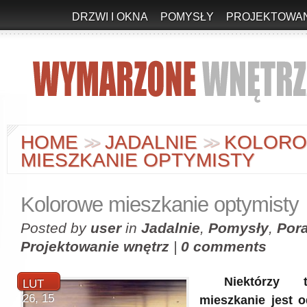
DRZWI I OKNA
POMYSŁY
PROJEKTOWAN
HOME
JADALNIE
KOLOR
>
>
>
>
MIESZKANIE OPTYMISTY
Kolorowe mieszkanie optymisty
Posted by
user
in
Jadalnie
,
Pomysły
,
Por
Projektowanie wnętrz
|
0 comments
Niektórzy tw
LUT
26, 15
mieszkanie jest 