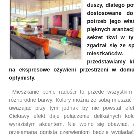
duszy, dlatego p
dostosowane do
potrzeb jego właś
pięknych aranżacj
sekret tkwi w ty
zgadzał się ze s
mieszkańców.
przedstawiamy k
na ekspresowe ożywieni przestrzeni w dom
optymisty.
Mieszkanie pełne radości to przede wszystkim 
różnorodne barwy. Kolory można ze sobą mieszać i
uważając przy tym jednak by nie powstał efekt
Ciekawy efekt daje połączenie delikatnych ko
wyrazistym akcentem. Nie wolno się obawiać, ż
przełamana ognistą czerwieniom będzie wyglądać 