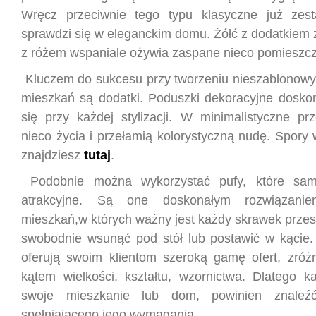
Wręcz przeciwnie tego typu klasyczne już zest
sprawdzi się w eleganckim domu. Żółć z dodatkiem zie
z różem wspaniale ożywia zaspane nieco pomieszcz
Kluczem do sukcesu przy tworzeniu nieszablonowyc
mieszkań są dodatki. Poduszki dekoracyjne dosko
się przy każdej stylizacji. W minimalistyczne prz
nieco życia i przełamią kolorystyczną nudę. Spory
znajdziesz
tutaj
.
Podobnie można wykorzystać pufy, które sa
atrakcyjne. Są one doskonałym rozwiązan
mieszkań,w których ważny jest każdy skrawek przes
swobodnie wsunąć pod stół lub postawić w kącie.
oferują swoim klientom szeroką gamę ofert, zró
kątem wielkości, kształtu, wzornictwa. Dlatego k
swoje mieszkanie lub dom, powinien znaleźć
spełniającego jego wymagania.