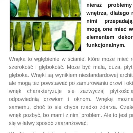
nieraz problem
wnętrza, dlatego 
nimi przepadaj
mogą one mieć wie
elementem dekor
funkcjonalnym.
Wnęka to wgłębienie w ścianie, które może mieć 
szerokość i głębokość. Może być mała, duża, pły
głęboka. Wnęki są wynikiem niestandardowej archit
ale mogą też powstawać po zamurowaniu drzwi i oki
wnęk charakteryzuje się zazwyczaj płytkości
odpowiednią drzwiom i oknom. Wnękę można
samemu, choć to się chyba rzadko zdarza. Częśc
wnęk pozbyć, bo mami z nimi problem. Ale to jest p
się w łatwy sposób zaaranżować.