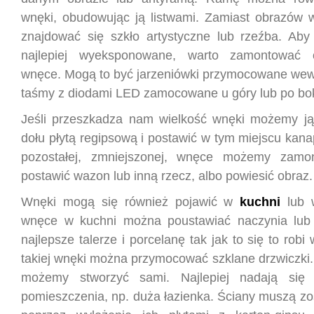
wnęki, obudowując ją listwami. Zamiast obrazów
znajdować się szkło artystyczne lub rzeźba. Aby 
najlepiej wyeksponowane, warto zamontować 
wnęce. Mogą to być jarzeniówki przymocowane wewn
taśmy z diodami LED zamocowane u góry lub po bo
Jeśli przeszkadza nam wielkość wnęki możemy j
dołu płytą regipsową i postawić w tym miejscu kanap
pozostałej, zmniejszonej, wnęce możemy zamo
postawić wazon lub inną rzecz, albo powiesić obraz.
Wnęki mogą się również pojawić w
kuchni
lub 
wnęce w kuchni można poustawiać naczynia lu
najlepsze talerze i porcelanę tak jak to się to robi
takiej wnęki można przymocować szklane drzwiczk
możemy stworzyć sami. Najlepiej nadają się
pomieszczenia, np. duża łazienka. Ściany muszą zo