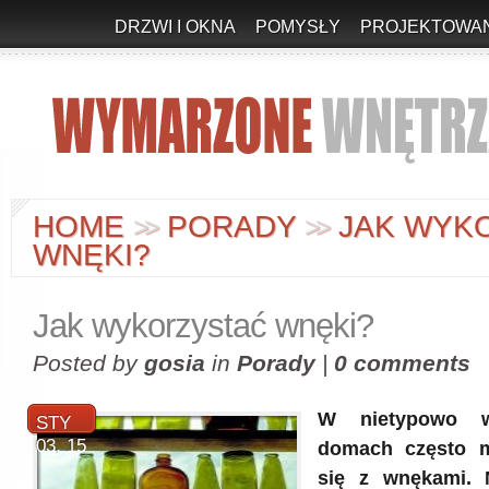
DRZWI I OKNA
POMYSŁY
PROJEKTOWAN
HOME
PORADY
JAK WYK
>
>
>
>
WNĘKI?
Jak wykorzystać wnęki?
Posted by
gosia
in
Porady
|
0 comments
W nietypowo w
STY
03, 15
domach często 
się z wnękami. N