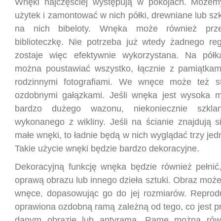
Wnęki najczęściej występują w pokojach. Możemy
użytek i zamontować w nich półki, drewniane lub szk
na nich bibeloty. Wnęka może również prz
biblioteczkę. Nie potrzeba już wtedy żadnego reg
zostaje więc efektywnie wykorzystana. Na pó
można poustawiać wszystko, łącznie z pamiątkam
rodzinnymi fotografiami. We wnęce może też 
ozdobnymi gałązkami. Jeśli wnęka jest wysoka 
bardzo dużego wazonu, niekoniecznie szkla
wykonanego z wikliny. Jeśli na ścianie znajdują s
małe wnęki, to ładnie będą w nich wyglądać trzy j
Takie użycie wnęki będzie bardzo dekoracyjne.
Dekoracyjną funkcję wnęka będzie również pełnić,
oprawą obrazu lub innego dzieła sztuki. Obraz moż
wnęce, dopasowując go do jej rozmiarów. Reprod
oprawiona ozdobną ramą zależną od tego, co jest p
danym obrazie lub antyramą. Ramę można rów