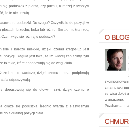
ca się poduszek z pierza, czy puchu, a raczej z tworzyw
, że te nie uczulą.
opasowanie poduszki. Do czego? Oczywiście do pozycji w
a plecach, brzuchu, boku lub różnie. Śmiało można rzec,
O BLO
. Czym więc się różnią te poduszki?
iskie i bardzo miękkie, dzięki czemu kręgosłup jest
 pozycji. Reguła jest taka, że im więcej zapłacimy, tym
 to takie, które dopasowują się do wagi ciała.
sze i nieco twardsze, dzięki czemu dobrze podpierają
i ciała odpoczywają.
skomponowania 
z nami, jak i i
ie dopasowują się do głowy i szyi, dzięki czemu o
serwisu dołoży
wymarzone.
Pozdrawiam - 
psza okaże się poduszka średnio twarda z elastycznym
 do aktualnej pozycji ciała.
CHMUR