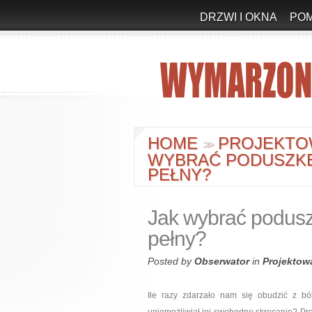
DRZWI I OKNA
PO
HOME
PROJEKTO
>
>
WYBRAĆ PODUSZKĘ,
PEŁNY?
Jak wybrać poduszk
pełny?
Posted by
Obserwator
in
Projektow
Ile razy zdarzało nam się obudzić z bó