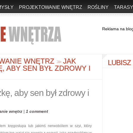
MYSŁY
PROJEKTOWANIE WNĘTRZ
ROŚLINY
TARASY
Reklama na blo
WANIE WNĘTRZ
JAK
LUBISZ
>
>
 ABY SEN BYŁ ZDROWY I
ę, aby sen był zdrowy i
anie wnętrz
|
1 comment
lem kręgosłupa lub jakimś nerwobólem w szyi, który