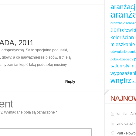
aranżacj
aranża
aranżacje
aranża
dom
drzwi
d
kolor ścian
ADA, 2011
mieszkanie
ortopedyczną. Są to specjalne poduszki,
oświetlenie pom
głowy, a co najważniejsze pleców. Istnieją
p
pokój dziecięcy
 mamy zamiar kupić taką poduszkę musimy
salon
styl 
wyposażeni
wnętrz
z
Reply
NAJNO
ent
y.
Wymagane pola są oznaczone
*
kamila
-
Jak
vindicat.pl
Patt
-
Nowoc