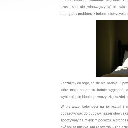
uniemożliwiał jej swobodne skręcanie? Prob
czasie snu, ale „winowajczynią” okazała
dobrą, aby problemy z bólem i niewysypia
Zacznijmy od tego, co się nie nadaje. Z p
które mają po prostu ładnie wyglądać,
wybierając tę idealną towarzyszkę każdej 
W pierwszej kolejności na jej kształt i
dopasowywać do budowy naszej głowy i kar
spoczywały na miękkim podłożu. A propos 
być ani za miękka, ani za twarda – znalezi