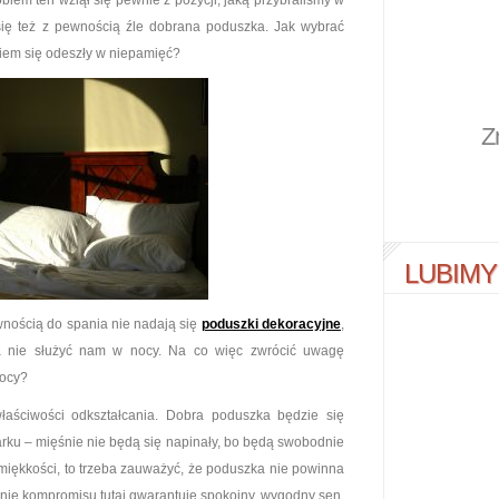
lem ten wziął się pewnie z pozycji, jaką przybraliśmy w
 się też z pewnością źle dobrana poduszka. Jak wybrać
niem się odeszły w niepamięć?
Z
LUBIMY
ewnością do spania nie nadają się
poduszki dekoracyjne
,
 a nie służyć nam w nocy. Na co więc zwrócić uwagę
nocy?
 właściwości odkształcania. Dobra poduszka będzie się
ku – mięśnie nie będą się napinały, bo będą swobodnie
miękkości, to trzeba zauważyć, że poduszka nie powinna
enie kompromisu tutaj gwarantuje spokojny, wygodny sen.