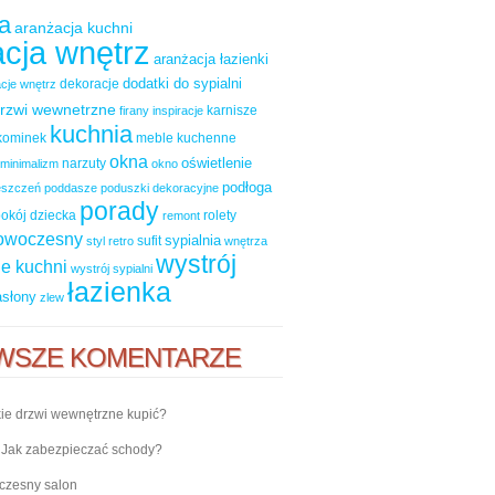
a
aranżacja kuchni
cja wnętrz
aranżacja łazienki
dodatki do sypialni
dekoracje
cje wnętrz
rzwi wewnetrzne
karnisze
firany
inspiracje
kuchnia
kominek
meble kuchenne
okna
oświetlenie
narzuty
minimalizm
okno
podłoga
ieszczeń
poddasze
poduszki dekoracyjne
porady
okój dziecka
rolety
remont
nowoczesny
sypialnia
sufit
styl retro
wnętrza
wystrój
e kuchni
wystrój sypialni
łazienka
asłony
zlew
WSZE KOMENTARZE
ie drzwi wewnętrzne kupić?
-
Jak zabezpieczać schody?
zesny salon