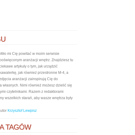
GU
Miło mi Cię powitać w moim serwisie
poświęconym aranżacji wnętrz. Znajdziesz tu
ciekawe artykuły o tym, jak urządzić
kawalerkę, jak również przestronne M-4, a
zdjęcia aranżacji zainspirują Cię do
własnych. Nimi również możesz dzielić się
nnymi czytelnikami. Razem z redaktorami
my wszelkich starań, aby wasze wnętrza były
autor
Krzysztof Lewpisz
A TAGÓW