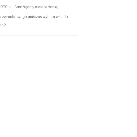
RTE.pl
-
Aranżujemy małą łazienkę
o zwrócić uwagę podczas wyboru wkładu
go?