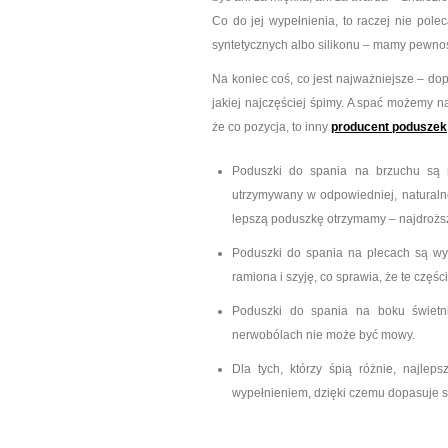
Co do jej wypełnienia, to raczej nie pole
syntetycznych albo silikonu – mamy pewność
Na koniec coś, co jest najważniejsze – d
jakiej najczęściej śpimy. A spać możemy n
że co pozycja, to inny
producent poduszek
Poduszki do spania na brzuchu są n
utrzymywany w odpowiedniej, naturalnej
lepszą poduszkę otrzymamy – najdroższe
Poduszki do spania na plecach są wyż
ramiona i szyję, co sprawia, że te częśc
Poduszki do spania na boku świetn
nerwobólach nie może być mowy.
Dla tych, którzy śpią różnie, najle
wypełnieniem, dzięki czemu dopasuje się