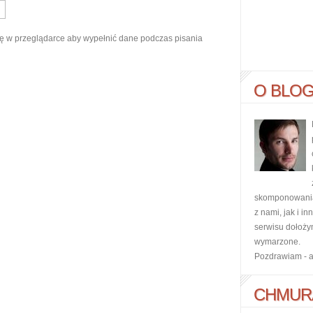
ynę w przeglądarce aby wypełnić dane podczas pisania
O BLO
skomponowania 
z nami, jak i i
serwisu dołoży
wymarzone.
Pozdrawiam - 
CHMUR