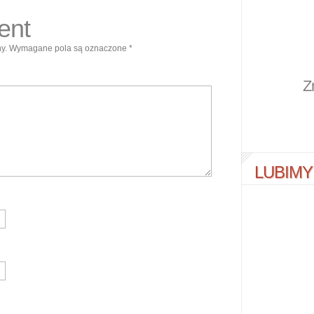
ent
y.
Wymagane pola są oznaczone
*
Z
LUBIMY