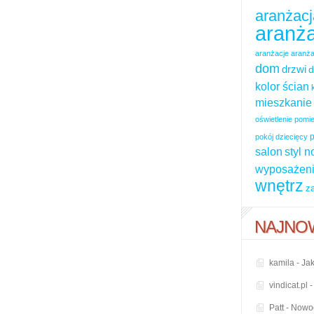
aranżacj
aranża
aranżacje
aranża
dom
drzwi
d
kolor ścian
mieszkanie
oświetlenie pom
p
pokój dziecięcy
salon
styl 
wyposażeni
wnętrz
z
NAJNO
kamila
-
Jak
vindicat.pl
Patt
-
Nowoc