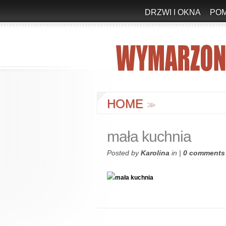
DRZWI I OKNA
PO
HOME
>
>
mała kuchnia
Posted by
Karolina
in |
0 comments