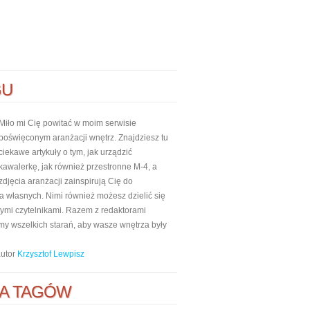
GU
Miło mi Cię powitać w moim serwisie
poświęconym aranżacji wnętrz. Znajdziesz tu
ciekawe artykuły o tym, jak urządzić
kawalerkę, jak również przestronne M-4, a
zdjęcia aranżacji zainspirują Cię do
własnych. Nimi również możesz dzielić się
nnymi czytelnikami. Razem z redaktorami
my wszelkich starań, aby wasze wnętrza były
autor
Krzysztof Lewpisz
A TAGÓW