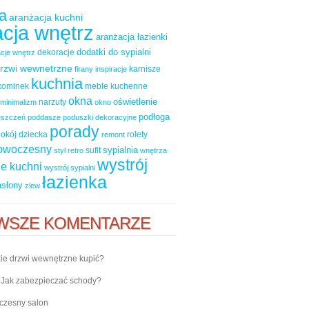
a
aranżacja kuchni
cja wnętrz
aranżacja łazienki
dodatki do sypialni
dekoracje
cje wnętrz
rzwi wewnetrzne
karnisze
firany
inspiracje
kuchnia
kominek
meble kuchenne
okna
oświetlenie
narzuty
minimalizm
okno
podłoga
ieszczeń
poddasze
poduszki dekoracyjne
porady
okój dziecka
rolety
remont
nowoczesny
sypialnia
sufit
styl retro
wnętrza
wystrój
e kuchni
wystrój sypialni
łazienka
asłony
zlew
WSZE KOMENTARZE
ie drzwi wewnętrzne kupić?
-
Jak zabezpieczać schody?
zesny salon