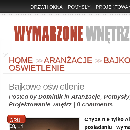
DRZWI I OKNA
POMYSŁY
PROJEKTOWAN
HOME
ARANŻACJE
BAJK
>
>
>
>
OŚWIETLENIE
Bajkowe oświetlenie
Posted by
Dominik
in
Aranżacje
,
Pomysły
Projektowanie wnętrz
|
0 comments
Chyba nie tylko A
GRU
08, 14
posiadaniu wyma