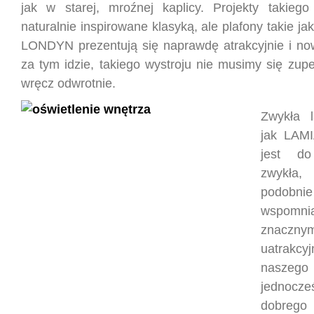
jak w starej, mroźnej kaplicy. Projekty takiego
naturalnie inspirowane klasyką, ale plafony takie
LONDYN prezentują się naprawdę atrakcyjnie i no
za tym idzie, takiego wystroju nie musimy się zupe
wręcz odwrotnie.
Zwykła 
jak LAM
jest d
zwykł
podobn
wspomnia
znaczny
uatrakcyj
naszego 
jednoc
dobrego