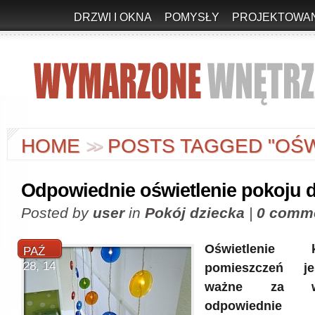
DRZWI I OKNA
POMYSŁY
PROJEKTOWAN
HOME
POSTS TAGGED "OŚW
>
>
Odpowiednie oświetlenie pokoju 
Posted by
user
in
Pokój dziecka
|
0 comm
Oświetlenie
PAŹ
28, 14
pomieszczeń je
ważne za w
odpowiedni