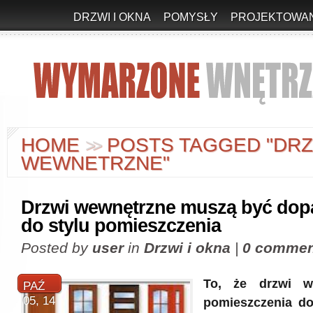
DRZWI I OKNA
POMYSŁY
PROJEKTOWAN
HOME
POSTS TAGGED "DRZ
>
>
WEWNETRZNE"
Drzwi wewnętrzne muszą być do
do stylu pomieszczenia
Posted by
user
in
Drzwi i okna
|
0 commen
To, że drzwi w
PAŹ
05, 14
pomieszczenia d