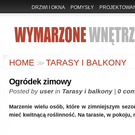
DRZWI I OKNA
POMYSŁY
PROJEKTOWAN
HOME
TARASY I BALKONY
>
>
Ogródek zimowy
Posted by
user
in
Tarasy i balkony
|
0 co
Marzenie wielu osób, które w zimniejszym sezon
mieć kwitnącą roślinność. Na tarasie, w pokoju,