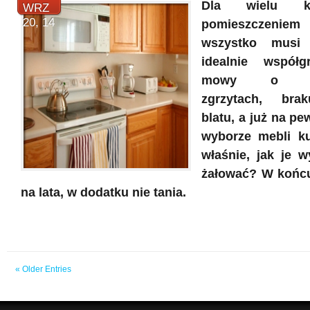
Dla wielu ku
WRZ
20, 14
pomieszczeni
wszystko musi
idealnie współ
mowy o aran
zgrzytach, bra
blatu, a już na pe
wyborze mebli k
właśnie, jak je w
żałować? W końcu
na lata, w dodatku nie tania.
« Older Entries