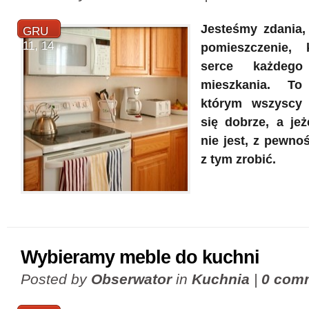
Jesteśmy zdania,
GRU
11, 14
pomieszczenie, 
serce każdeg
mieszkania. T
którym wszyscy
się dobrze, a jeż
nie jest, z pewno
z tym zrobić.
Wybieramy meble do kuchni
Posted by
Obserwator
in
Kuchnia
|
0 com