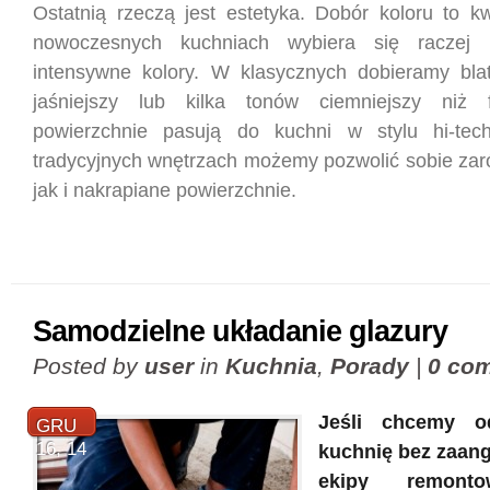
Ostatnią rzeczą jest estetyka. Dobór koloru to k
nowoczesnych kuchniach wybiera się raczej k
intensywne kolory. W klasycznych dobieramy bla
jaśniejszy lub kilka tonów ciemniejszy niż f
powierzchnie pasują do kuchni w stylu hi-tec
tradycyjnych wnętrzach możemy pozwolić sobie zar
jak i nakrapiane powierzchnie.
Samodzielne układanie glazury
Posted by
user
in
Kuchnia
,
Porady
|
0 co
Jeśli chcemy o
GRU
16, 14
kuchnię bez zaang
ekipy remonto