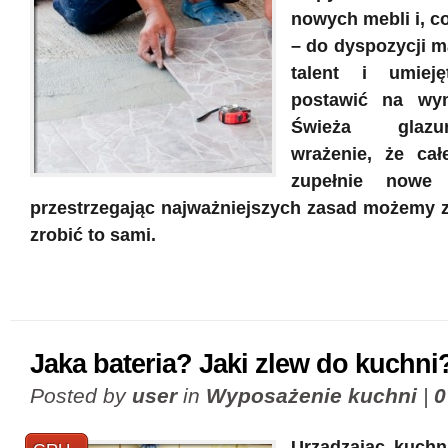
nowych mebli i, c
– do dyspozycji m
talent i umieję
postawić na wym
Świeża glazu
wrażenie, że cał
zupełnie nowe
przestrzegając najważniejszych zasad możemy
zrobić to sami.
Jaka bateria? Jaki zlew do kuchni
Posted by
user
in
Wyposażenie kuchni
|
0
Urządzając kuchn