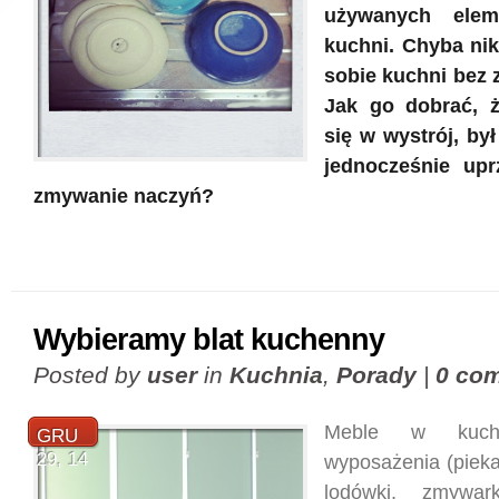
używanych elem
kuchni. Chyba nik
sobie kuchni bez
Jak go dobrać, 
się w wystrój, był
jednocześnie upr
zmywanie naczyń?
Wybieramy blat kuchenny
Posted by
user
in
Kuchnia
,
Porady
|
0 co
Meble w kuch
GRU
29, 14
wyposażenia (pieka
lodówki, zmywark