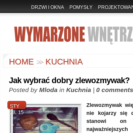
DRZWI I OKNA
POMYSŁY
PROJEKTOWAN
HOME
KUCHNIA
>
>
Jak wybrać dobry zlewozmywak?
Posted by
Mloda
in
Kuchnia
|
0 comment
Zlewozmywak wię
STY
28, 15
nie kojarzy się 
stanowi o
najważniejszych 