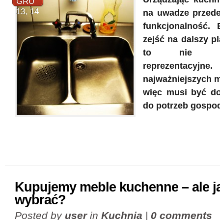
GRU
13, 14
na uwadze przede
funkcjonalność. 
zejść na dalszy p
to nie pomi
reprezentacyj
najważniejszych mi
więc musi być do
do potrzeb gospod
Kupujemy meble kuchenne – ale j
wybrać?
Posted by
user
in
Kuchnia
|
0 comments