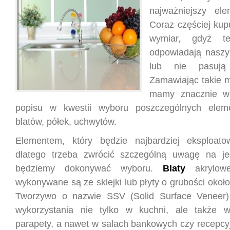
najważniejszy ele
Coraz częściej ku
wymiar, gdyż t
odpowiadają nasz
lub nie pasują
Zamawiając takie 
mamy znacznie wi
popisu w kwestii wyboru poszczególnych eleme
blatów, półek, uchwytów.
Elementem, który będzie najbardziej eksploatow
dlatego trzeba zwrócić szczególną uwagę na je
będziemy dokonywać wyboru.
Blaty
akrylowe
wykonywane są ze sklejki lub płyty o grubości okoł
Tworzywo o nazwie SSV (Solid Surface Veneer)
wykorzystania nie tylko w kuchni, ale także w
parapety, a nawet w salach bankowych czy recepcyj